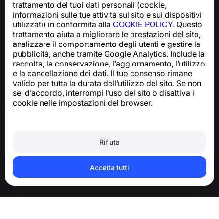
trattamento dei tuoi dati personali (cookie,
support@numbuster.com
informazioni sulle tue attività sul sito e sui dispositivi
utilizzati) in conformità alla
COOKIE POLICY
. Questo
trattamento aiuta a migliorare le prestazioni del sito,
Centro assistenza
analizzare il comportamento degli utenti e gestire la
Notizie e articoli
pubblicità, anche tramite Google Analytics. Include la
Informazioni sul progetto
raccolta, la conservazione, l’aggiornamento, l’utilizzo
Contatti
e la cancellazione dei dati. Il tuo consenso rimane
valido per tutta la durata dell’utilizzo del sito. Se non
sei d’accordo, interrompi l’uso del sito o disattiva i
cookie nelle impostazioni del browser.
Termini di utilizzo
Informativa sulla privacy
Rifiuta
Politica sui cookie
Politica sugli acquisti
Eliminare l’account e i dati personali
Accetta tutti