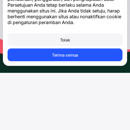
Persetujuan Anda tetap berlaku selama Anda
menggunakan situs ini. Jika Anda tidak setuju, harap
berhenti menggunakan situs atau nonaktifkan cookie
di pengaturan peramban Anda.
Tolak
Terima semua