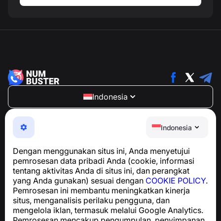
Indonesia
NumBuster © 2013—2026 ·
support@numbuster.com
Aplikasi yang mudah digunakan untuk melindungi Anda
Indonesia
dari penipuan telepon, spam, dan pesan yang tidak
diinginkan
Dengan menggunakan situs ini, Anda menyetujui
Untuk pertanyaan terkait kepatuhan GDPR:
pemrosesan data pribadi Anda (cookie, informasi
support@numbuster.com
tentang aktivitas Anda di situs ini, dan perangkat
yang Anda gunakan) sesuai dengan
COOKIE POLICY
.
Pemrosesan ini membantu meningkatkan kinerja
Pusat Bantuan
situs, menganalisis perilaku pengguna, dan
Berita dan Artikel
mengelola iklan, termasuk melalui Google Analytics.
Tentang proyek
Pemrosesan mencakup pengumpulan, penyimpanan,