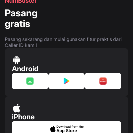
NumBuster
Pasang
gratis
Pasang sekarang dan mulai gunakan fitur praktis dari
Caller ID kami!
Android
iPhone
Download from the
App Store