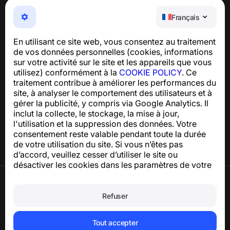
NumBuster © 2013—2026 ·
support@numbuster.com
Une application facile à utiliser qui vous protège contre
Français
les arnaques téléphoniques, le spam et les messages
indésirables
En utilisant ce site web, vous consentez au traitement
Pour toute question concernant la conformité au RGPD :
de vos données personnelles (cookies, informations
support@numbuster.com
sur votre activité sur le site et les appareils que vous
utilisez) conformément à la
COOKIE POLICY
. Ce
traitement contribue à améliorer les performances du
Centre d’aide
site, à analyser le comportement des utilisateurs et à
Actualités et articles
gérer la publicité, y compris via Google Analytics. Il
À propos du projet
inclut la collecte, le stockage, la mise à jour,
Contacts
l'utilisation et la suppression des données. Votre
consentement reste valable pendant toute la durée
de votre utilisation du site. Si vous n’êtes pas
d’accord, veuillez cesser d’utiliser le site ou
désactiver les cookies dans les paramètres de votre
navigateur.
Conditions d’utilisation
Politique de confidentialité
Refuser
Politique relative aux cookies
Politique d’achat
Supprimer le compte et les données
Tout accepter