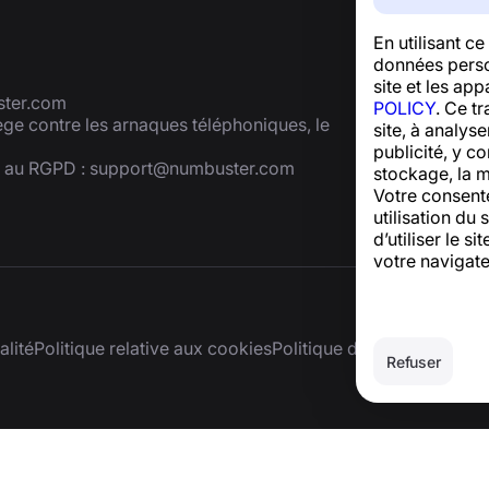
En utilisant c
données person
site et les ap
ter.com
POLICY
. Ce t
tège contre les arnaques téléphoniques, le
site, à analys
publicité, y co
é au RGPD :
support@numbuster.com
stockage, la m
Votre consent
utilisation du 
d’utiliser le 
votre navigate
alité
Politique relative aux cookies
Politique d’achat
Supprimer
Refuser