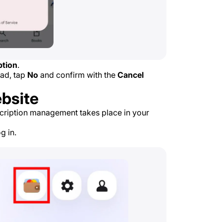
ption
.
ead, tap
No
and confirm with the
Cancel
bsite
cription management takes place in your
g in.