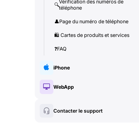
Vérification des numéros de
🔍
téléphone
👤
Page du numéro de téléphone
🛍
️ Cartes de produits et services
❓
FAQ
iPhone
🔑
Installation et Autorisation
WebApp
💰
Fonctionnalités payantes
🔑
Installation et Autorisation
Contacter le support
🍀
Fonctionnalités gratuites
💰
Fonctionnalités payantes
📞
Appels et Caller ID
🍀
Fonctionnalités gratuites
💬
SMS (Messages texte)