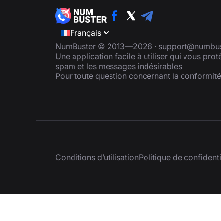
Français
NumBuster © 2013—2026 ·
support@numbus
Une application facile à utiliser qui vous pro
spam et les messages indésirables
Pour toute question concernant la conformit
Conditions d’utilisation
Politique de confidenti