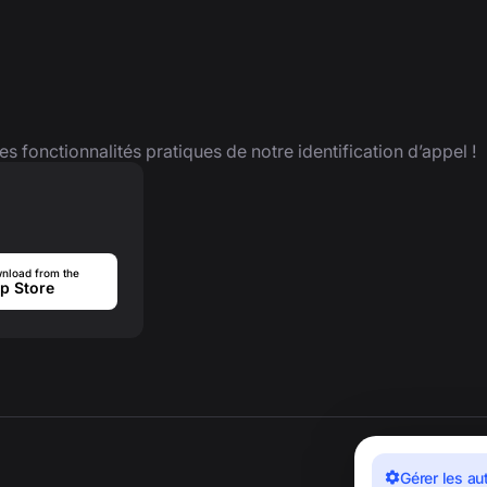
es fonctionnalités pratiques de notre identification d’appel !
nload from the
p Store
Gérer les au