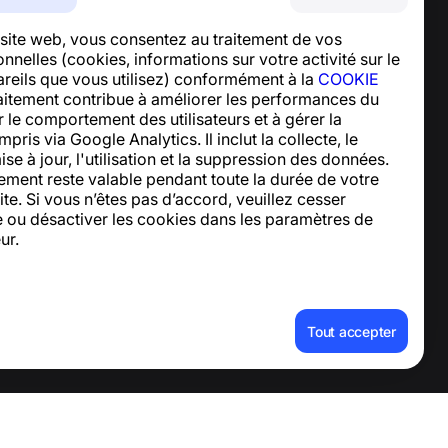
Centre d’aide
e site web, vous consentez au traitement de vos
Actualités et articles
nelles (cookies, informations sur votre activité sur le
À propos du projet
pareils que vous utilisez) conformément à la
COOKIE
Contacts
raitement contribue à améliorer les performances du
er le comportement des utilisateurs et à gérer la
mpris via Google Analytics. Il inclut la collecte, le
ise à jour, l'utilisation et la suppression des données.
ement reste valable pendant toute la durée de votre
site. Si vous n’êtes pas d’accord, veuillez cesser
site ou désactiver les cookies dans les paramètres de
ur.
 le compte et les données
Tout accepter