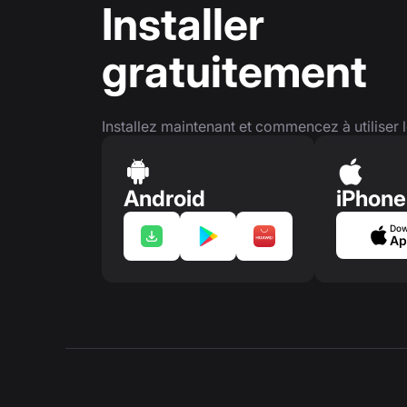
Installer
gratuitement
Installez maintenant et commencez à utiliser l
Android
iPhone
Dow
Ap