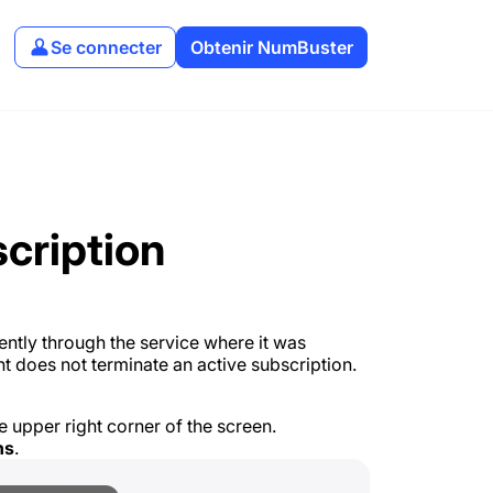
Se connecter
Obtenir NumBuster
cription
ntly through the service where it was
t does not terminate an active subscription.
e upper right corner of the screen.
ns
.