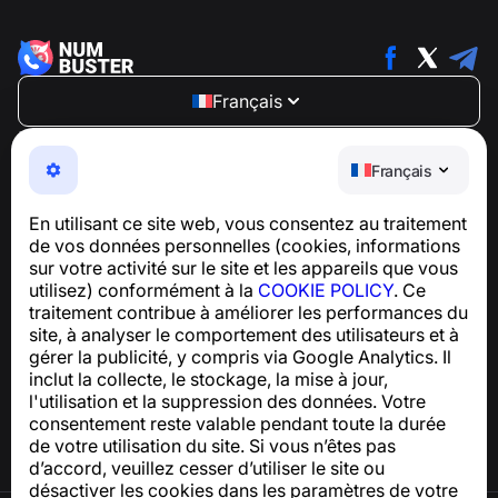
Français
NumBuster © 2013—2026 ·
support@numbuster.com
Une application facile à utiliser qui vous protège contre
Français
les arnaques téléphoniques, le spam et les messages
indésirables
En utilisant ce site web, vous consentez au traitement
Pour toute question concernant la conformité au RGPD :
de vos données personnelles (cookies, informations
support@numbuster.com
sur votre activité sur le site et les appareils que vous
utilisez) conformément à la
COOKIE POLICY
. Ce
traitement contribue à améliorer les performances du
Centre d’aide
site, à analyser le comportement des utilisateurs et à
Actualités et articles
gérer la publicité, y compris via Google Analytics. Il
À propos du projet
inclut la collecte, le stockage, la mise à jour,
Contacts
l'utilisation et la suppression des données. Votre
consentement reste valable pendant toute la durée
de votre utilisation du site. Si vous n’êtes pas
d’accord, veuillez cesser d’utiliser le site ou
désactiver les cookies dans les paramètres de votre