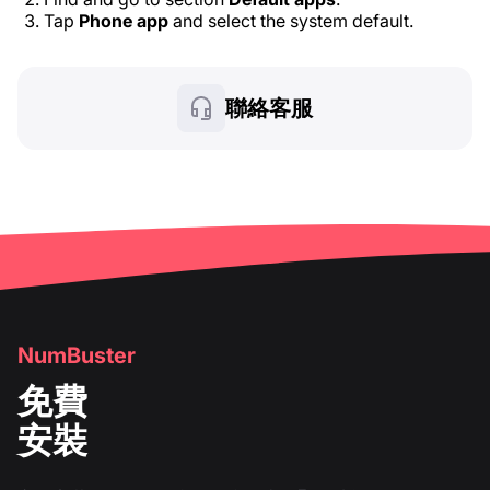
Tap
Phone app
and select the system default.
聯絡客服
NumBuster
免費
安裝