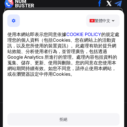
繁體中文
繁體中文
NumBuster © 2013—2026 ·
support@numbuster.com
一款簡單易用的應用程式，保護您免於電話詐騙、垃圾訊息
使用本網站即表示您同意依據
COOKIE POLICY
的規定處
及騷擾內容
理您的個人資料（包括Cookies、您在網站上的活動資
關於 GDPR 合規的諮詢：
support@numbuster.com
訊，以及您所使用的裝置資訊）。此處理有助於提升網
站效能、分析使用者行為，並管理廣告，包括透過
Google Analytics 所進行的管理。處理內容包括資料的
說明中心
蒐集、儲存、更新、使用與刪除。您的同意在您使用本
新聞與文章
網站期間持續有效。如您不同意，請停止使用本網站，
關於專案
或在瀏覽器設定中停用Cookies。
聯絡方式
使用條款
隱私政策
拒絕
Cookie 政策
購買政策