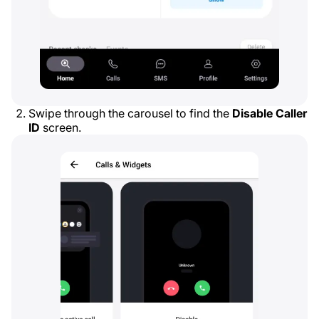
Swipe through the carousel to find the
Disable Caller
ID
screen.