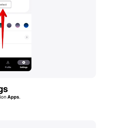
gs
tion
Apps
.