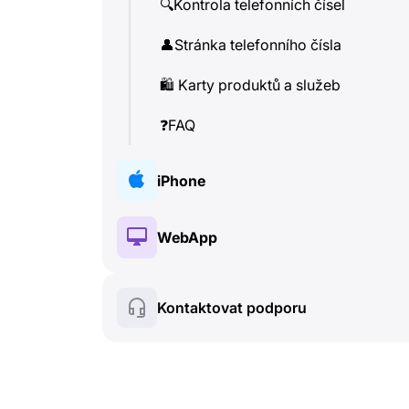
🔍
Kontrola telefonních čísel
👤
Stránka telefonního čísla
🛍
️ Karty produktů a služeb
❓
FAQ
iPhone
🔑
Instalace a Autorizace
WebApp
💰
Placené funkce
🔑
Instalace a Autorizace
Kontaktovat podporu
🍀
Bezplatné funkce
💰
Placené funkce
📞
Hovory a Caller ID
🍀
Bezplatné funkce
💬
SMS (Textové zprávy)
🔍
Kontrola telefonních čísel