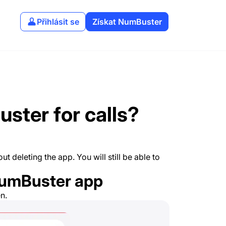
Přihlásit se
Získat NumBuster
ster for calls?
ut deleting the app. You will still be able to
 NumBuster app
n.