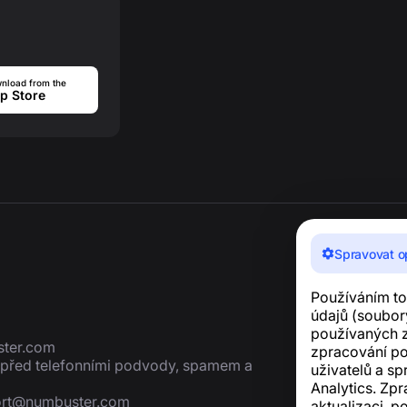
nload from the
p Store
Spravovat o
Používáním to
údajů (soubory
používaných z
ter.com
zpracování p
í před telefonními podvody, spamem a
uživatelů a sp
Analytics. Zp
rt@numbuster.com
aktualizaci, p