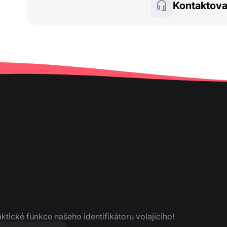
Kontaktova
aktické funkce našeho identifikátoru volajícího!