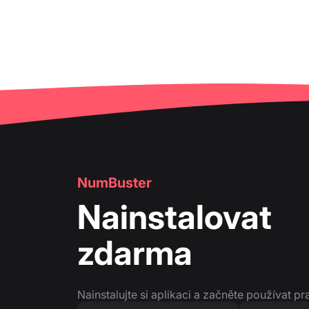
NumBuster
Nainstalovat
zdarma
Nainstalujte si aplikaci a začněte používat pr