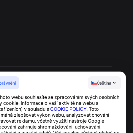
právnění
Čeština
Centrum nápovědy
hoto webu souhlasíte se zpracováním svých osobních
Zprávy a články
 cookie, informace o vaší aktivitě na webu a
O projektu
ařízeních) v souladu s
COOKIE POLICY
. Toto
Kontakty
omáhá zlepšovat výkon webu, analyzovat chování
ravovat reklamu, včetně využití nástroje Google
racování zahrnuje shromažďování, uchovávání,
oužívání a mazání údajů. Váš souhlas zůstává platný po