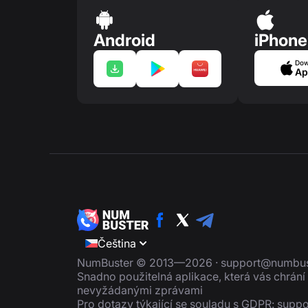
Android
iPhone
Dow
Ap
Čeština
NumBuster © 2013—2026 ·
support@numbus
Snadno použitelná aplikace, která vás chrán
nevyžádanými zprávami
Pro dotazy týkající se souladu s GDPR:
suppo