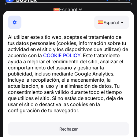
Español
NumBuster © 2013—2026 ·
support@numbuster.com
Español
Una aplicación fácil de usar que te protege de estafas
telefónicas, spam y mensajes no deseados
Al utilizar este sitio web, aceptas el tratamiento de
Para consultas sobre el cumplimiento del RGPD:
tus datos personales (cookies, información sobre tu
support@numbuster.com
actividad en el sitio y los dispositivos que utilizas) de
acuerdo con la
COOKIE POLICY
. Este tratamiento
ayuda a mejorar el rendimiento del sitio, analizar el
Centro de ayuda
comportamiento del usuario y gestionar la
Noticias y artículos
publicidad, incluso mediante Google Analytics.
Sobre el proyecto
Incluye la recopilación, el almacenamiento, la
Contactos
actualización, el uso y la eliminación de datos. Tu
consentimiento será válido durante todo el tiempo
que utilices el sitio. Si no estás de acuerdo, deja de
usar el sitio o desactiva las cookies en la
configuración de tu navegador.
Términos de uso
Política de privacidad
Rechazar
Política de cookies
Política de compras