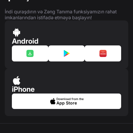
İndi quraşdırın və Zəng Tanıma funksiyamızın rahat
imkanlarından istifadə etməyə başlayın!
Android
iPhone
Download from the
App Store