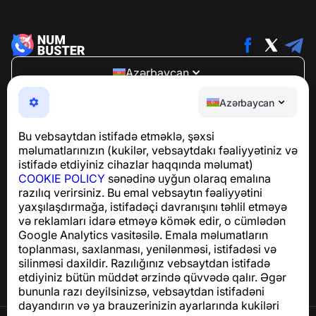
Azərbaycan
NumBuster © 2013—2026 ·
support@numbuster.com
Azərbaycan
Telefon fırıldaqlarından, spam və arzuolunmaz
mesajlardan sizi qoruyan istifadəsi asan bir tətbiq
Bu vebsaytdan istifadə etməklə, şəxsi
GDPR uyğunluğu ilə bağlı suallar üçün:
məlumatlarınızın (kukilər, vebsaytdakı fəaliyyətiniz və
support@numbuster.com
istifadə etdiyiniz cihazlar haqqında məlumat)
COOKIE POLICY
sənədinə uyğun olaraq emalına
razılıq verirsiniz. Bu emal vebsaytın fəaliyyətini
Yardım Mərkəzi
yaxşılaşdırmağa, istifadəçi davranışını təhlil etməyə
Xəbərlər və Məqalələr
və reklamları idarə etməyə kömək edir, o cümlədən
Layihə haqqında
Google Analytics vasitəsilə. Emala məlumatların
Əlaqə
toplanması, saxlanması, yenilənməsi, istifadəsi və
silinməsi daxildir. Razılığınız vebsaytdan istifadə
etdiyiniz bütün müddət ərzində qüvvədə qalır. Əgər
bununla razı deyilsinizsə, vebsaytdan istifadəni
dayandırın və ya brauzerinizin ayarlarında kukiləri