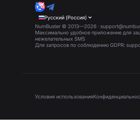
Русский (Россия)
NumBuster © 2013—2026 ·
support@numbus
Максимально удобное приложение для защ
нежелательных SMS
Для запросов по соблюдению GDPR:
supp
Условия использования
Конфиденциальнос