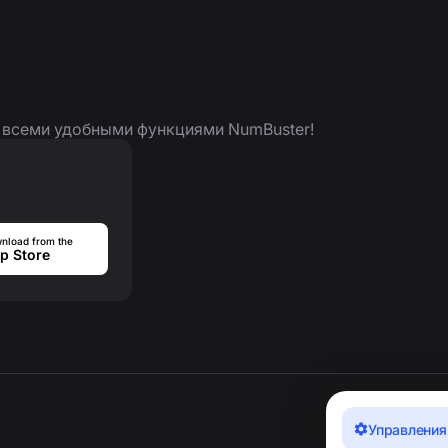
я всеми удобными функциями NumBuster!
nload from the
p Store
Управления