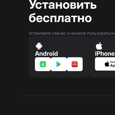
Установить
бесплатно
Установите сейчас и начните пользоватьс
Android
iPhone
Dow
Ap