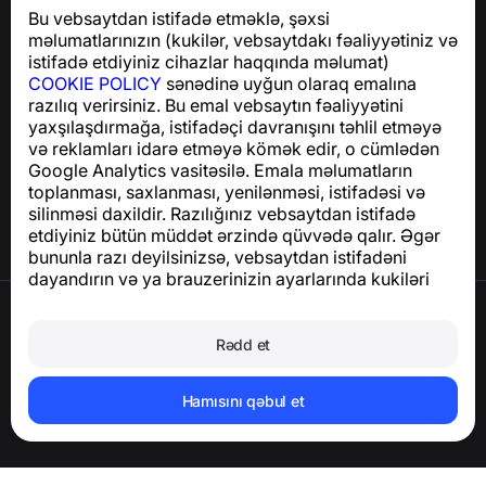
mesajlardan sizi qoruyan istifadəsi asan bir tətbiq
Bu vebsaytdan istifadə etməklə, şəxsi
GDPR uyğunluğu ilə bağlı suallar üçün:
məlumatlarınızın (kukilər, vebsaytdakı fəaliyyətiniz və
support@numbuster.com
istifadə etdiyiniz cihazlar haqqında məlumat)
COOKIE POLICY
sənədinə uyğun olaraq emalına
razılıq verirsiniz. Bu emal vebsaytın fəaliyyətini
Yardım Mərkəzi
yaxşılaşdırmağa, istifadəçi davranışını təhlil etməyə
Xəbərlər və Məqalələr
və reklamları idarə etməyə kömək edir, o cümlədən
Layihə haqqında
Google Analytics vasitəsilə. Emala məlumatların
Əlaqə
toplanması, saxlanması, yenilənməsi, istifadəsi və
silinməsi daxildir. Razılığınız vebsaytdan istifadə
etdiyiniz bütün müddət ərzində qüvvədə qalır. Əgər
bununla razı deyilsinizsə, vebsaytdan istifadəni
dayandırın və ya brauzerinizin ayarlarında kukiləri
deaktiv edin.
İstifadə Şərtləri
Məxfilik Siyasəti
Rədd et
Cookie Siyasəti
Satınalma Siyasəti
Hesabı və şəxsi məlumatları silin
Hamısını qəbul et