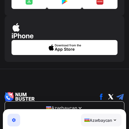
iPhone
Download from the
App Store
Azərbaycan
NumBuster © 2013—2026 ·
support@numbuster.com
Azərbaycan
Telefon fırıldaqlarından, spam və arzuolunmaz