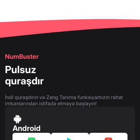
NumBuster
Pulsuz
quraşdır
İndi quraşdırın və Zəng Tanıma funksiyamızın rahat
imkanlarından istifadə etməyə başlayın!
Android