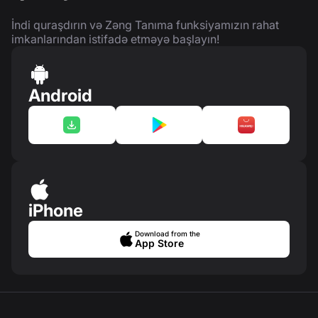
İndi quraşdırın və Zəng Tanıma funksiyamızın rahat
imkanlarından istifadə etməyə başlayın!
Android
iPhone
Download from the
App Store