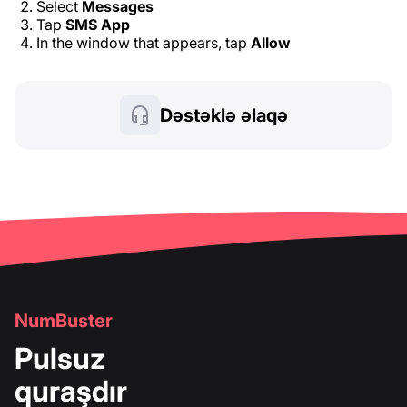
Select
Messages
Tap
SMS App
In the window that appears, tap
Allow
Dəstəklə əlaqə
NumBuster
Pulsuz
quraşdır