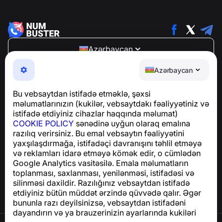
Azərbaycan
NumBuster © 2013—2026 ·
support@numbuster.com
Azərbaycan
Telefon fırıldaqlarından, spam və arzuolunmaz
mesajlardan sizi qoruyan istifadəsi asan bir tətbiq
Bu vebsaytdan istifadə etməklə, şəxsi
GDPR uyğunluğu ilə bağlı suallar üçün:
məlumatlarınızın (kukilər, vebsaytdakı fəaliyyətiniz və
support@numbuster.com
istifadə etdiyiniz cihazlar haqqında məlumat)
COOKIE POLICY
sənədinə uyğun olaraq emalına
razılıq verirsiniz. Bu emal vebsaytın fəaliyyətini
Yardım Mərkəzi
yaxşılaşdırmağa, istifadəçi davranışını təhlil etməyə
Xəbərlər və Məqalələr
və reklamları idarə etməyə kömək edir, o cümlədən
Layihə haqqında
Google Analytics vasitəsilə. Emala məlumatların
Əlaqə
toplanması, saxlanması, yenilənməsi, istifadəsi və
silinməsi daxildir. Razılığınız vebsaytdan istifadə
etdiyiniz bütün müddət ərzində qüvvədə qalır. Əgər
bununla razı deyilsinizsə, vebsaytdan istifadəni
dayandırın və ya brauzerinizin ayarlarında kukiləri