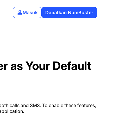
Masuk
Dapatkan NumBuster
 as Your Default
oth calls and SMS. To enable these features,
pplication.