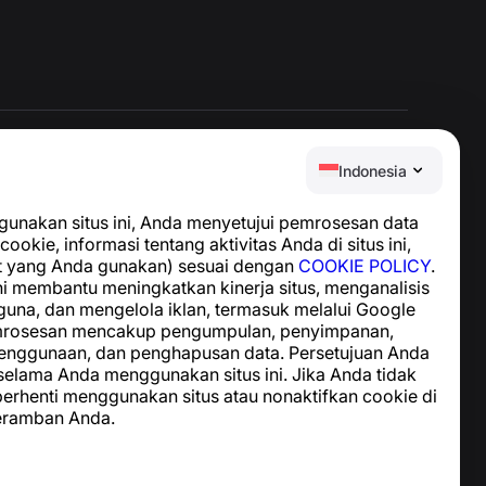
Indonesia
Pusat Bantuan
nakan situs ini, Anda menyetujui pemrosesan data
Berita dan Artikel
cookie, informasi tentang aktivitas Anda di situs ini,
Tentang proyek
t yang Anda gunakan) sesuai dengan
COOKIE POLICY
.
Kontak
i membantu meningkatkan kinerja situs, menganalisis
guna, dan mengelola iklan, termasuk melalui Google
emrosesan mencakup pengumpulan, penyimpanan,
enggunaan, dan penghapusan data. Persetujuan Anda
 selama Anda menggunakan situs ini. Jika Anda tidak
 berhenti menggunakan situs atau nonaktifkan cookie di
eramban Anda.