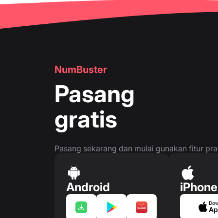
🔍
Periksa nomor telepon
👤
Halaman nomor telepon
👤
Halaman nomor telepon
🛍
️ Kartu Produk & Layanan
NumBuster
❓
FAQ
Pasang
gratis
Pasang sekarang dan mulai gunakan fitur prakt
Android
iPhone
Dow
Ap