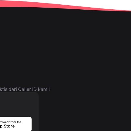
is dari Caller ID kami!
nload from the
p Store