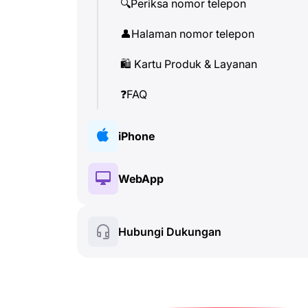
🔍
Periksa nomor telepon
👤
Halaman nomor telepon
🛍
️ Kartu Produk & Layanan
❓
FAQ
iPhone
🔑
Instalasi & Otorisasi
WebApp
💰
Fitur berbayar
🔑
Instalasi & Otorisasi
Hubungi Dukungan
🍀
Fitur gratis
💰
Fitur berbayar
📞
Panggilan & Caller ID
🍀
Fitur gratis
💬
SMS (Pesan Teks)
🔍
Periksa nomor telepon