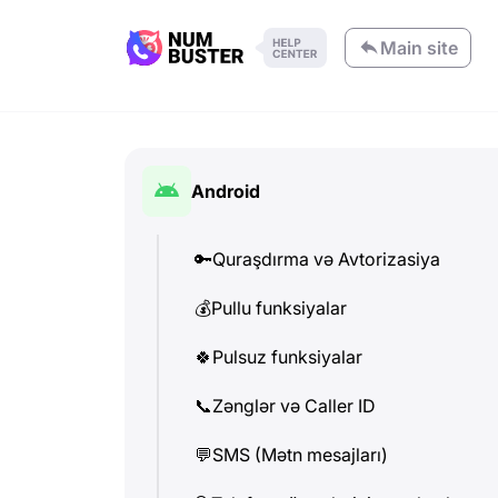
Main site
Android
🔑
Quraşdırma və Avtorizasiya
💰
Pullu funksiyalar
🍀
Pulsuz funksiyalar
📞
Zənglər və Caller ID
💬
SMS (Mətn mesajları)