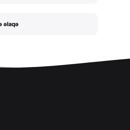
ə əlaqə