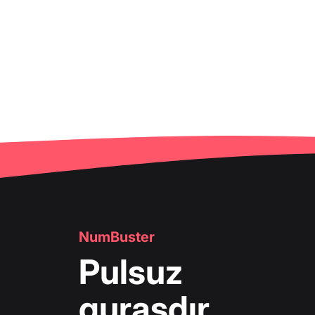
NumBuster
Pulsuz
quraşdır