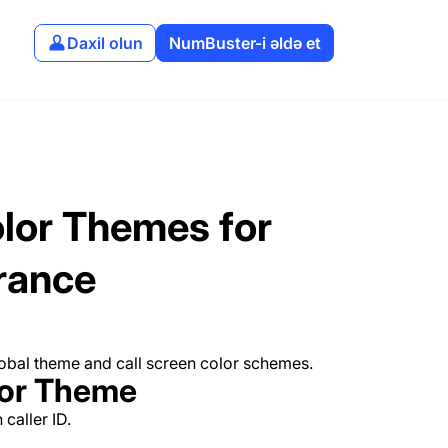
Daxil olun
NumBuster-i əldə et
lor Themes for
rance
lobal theme and call screen color schemes.
lor Theme
caller ID.