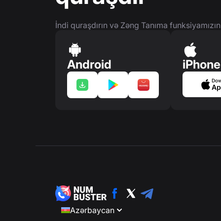
İndi quraşdırın və Zəng Tanıma funksiyamızın
Android
iPhone
Dow
Ap
Azərbaycan