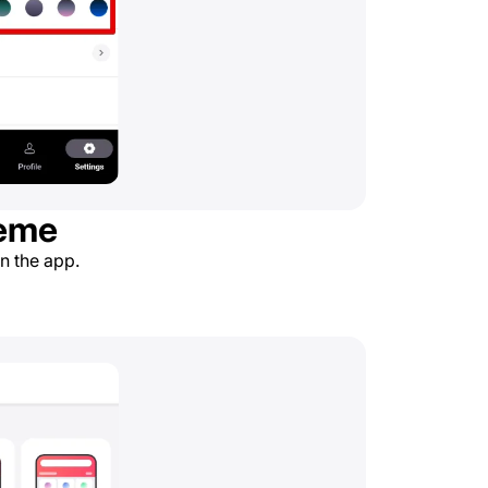
heme
in the app.