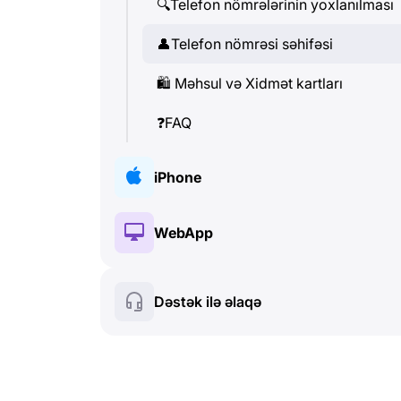
🔍
Telefon nömrələrinin yoxlanılması
👤
Telefon nömrəsi səhifəsi
🛍
️ Məhsul və Xidmət kartları
❓
FAQ
iPhone
🔑
Quraşdırma və Avtorizasiya
WebApp
💰
Pullu funksiyalar
🔑
Quraşdırma və Avtorizasiya
Dəstək ilə əlaqə
🍀
Pulsuz funksiyalar
💰
Pullu funksiyalar
📞
Zənglər və Caller ID
🍀
Pulsuz funksiyalar
💬
SMS (Mətn mesajları)
🔍
Telefon nömrələrinin yoxlanılması