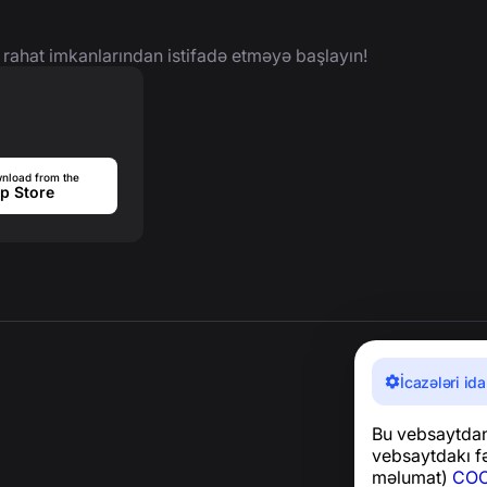
 rahat imkanlarından istifadə etməyə başlayın!
nload from the
p Store
İcazələri ida
Bu vebsaytdan 
vebsaytdakı fə
məlumat)
COO