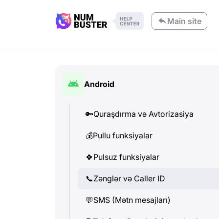
Main site
Android
🔑
Quraşdırma və Avtorizasiya
💰
Pullu funksiyalar
🍀
Pulsuz funksiyalar
📞
Zənglər və Caller ID
💬
SMS (Mətn mesajları)