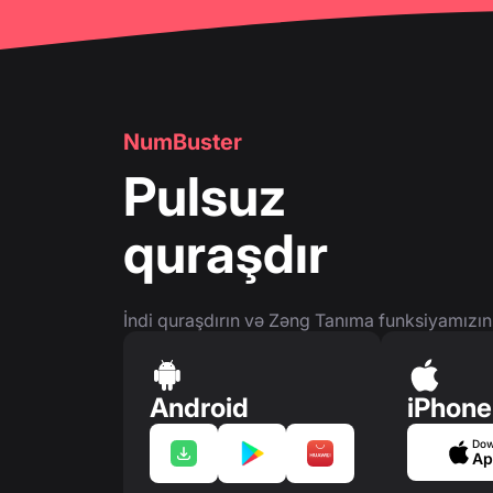
NumBuster
Pulsuz
quraşdır
İndi quraşdırın və Zəng Tanıma funksiyamızın
Android
iPhone
Dow
Ap