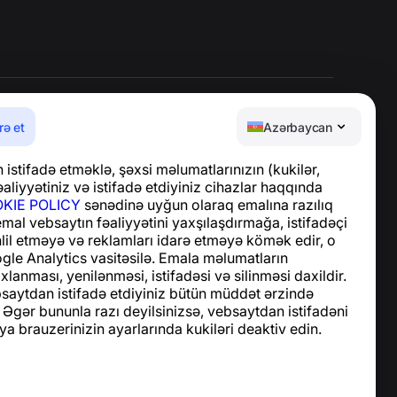
rə et
Azərbaycan
Yardım Mərkəzi
istifadə etməklə, şəxsi məlumatlarınızın (kukilər,
Xəbərlər və Məqalələr
aliyyətiniz və istifadə etdiyiniz cihazlar haqqında
Layihə haqqında
KIE POLICY
sənədinə uyğun olaraq emalına razılıq
Əlaqə
 emal vebsaytın fəaliyyətini yaxşılaşdırmağa, istifadəçi
hlil etməyə və reklamları idarə etməyə kömək edir, o
le Analytics vasitəsilə. Emala məlumatların
xlanması, yenilənməsi, istifadəsi və silinməsi daxildir.
bsaytdan istifadə etdiyiniz bütün müddət ərzində
 Əgər bununla razı deyilsinizsə, vebsaytdan istifadəni
ya brauzerinizin ayarlarında kukiləri deaktiv edin.