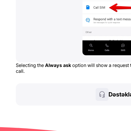
Selecting the
Always ask
option will show a request
call.
Dəstəkl