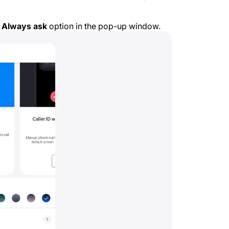
e
Always ask
option in the pop-up window.