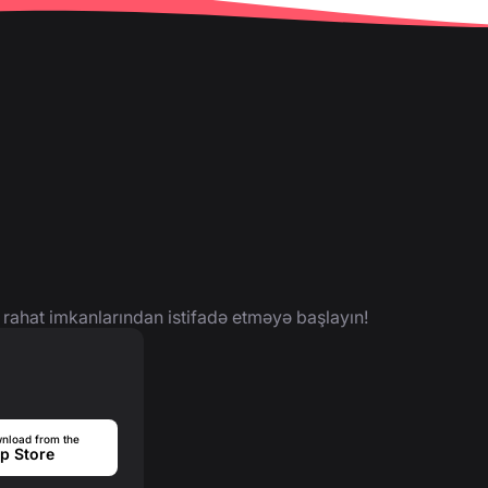
 rahat imkanlarından istifadə etməyə başlayın!
nload from the
p Store