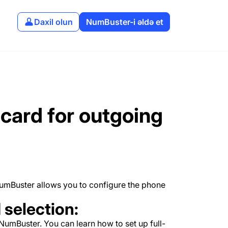
Daxil olun
NumBuster-i əldə et
card for outgoing
NumBuster allows you to configure the phone
 selection:
NumBuster. You can learn how to set up full-