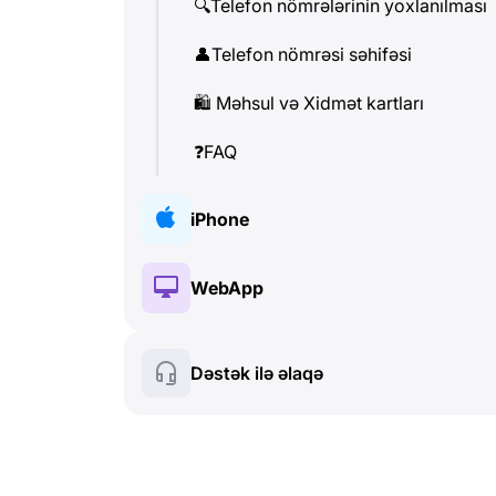
🔍
Telefon nömrələrinin yoxlanılması
👤
Telefon nömrəsi səhifəsi
🛍
️ Məhsul və Xidmət kartları
❓
FAQ
iPhone
🔑
Quraşdırma və Avtorizasiya
WebApp
💰
Pullu funksiyalar
🔑
Quraşdırma və Avtorizasiya
Dəstək ilə əlaqə
🍀
Pulsuz funksiyalar
💰
Pullu funksiyalar
📞
Zənglər və Caller ID
🍀
Pulsuz funksiyalar
💬
SMS (Mətn mesajları)
🔍
Telefon nömrələrinin yoxlanılması