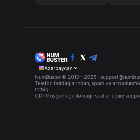
Azərbaycan
NumBuster © 2013—2026 ·
support@numbus
Telefon fırıldaqlarından, spam və arzuolunmaz
tətbiq
GDPR uyğunluğu ilə bağlı suallar üçün:
suppo