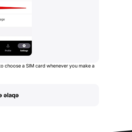
 to choose a SIM card whenever you make a
ə əlaqə