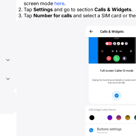
screen mode
here
.
Tap
Settings
and go to section
Calls & Widgets
.
Tap
Number for calls
and select a SIM card or th