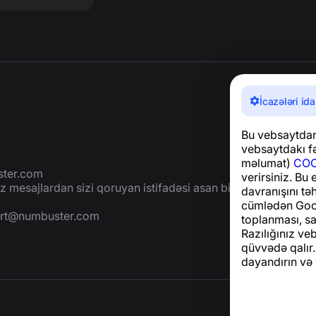
İcazələri ida
Bu vebsaytdan 
vebsaytdakı fə
məlumat)
COO
ter.com
verirsiniz. Bu
 mesajlardan sizi qoruyan istifadəsi asan bir
davranışını tə
cümlədən Goog
rt@numbuster.com
toplanması, sa
Razılığınız ve
qüvvədə qalır.
dayandırın və 