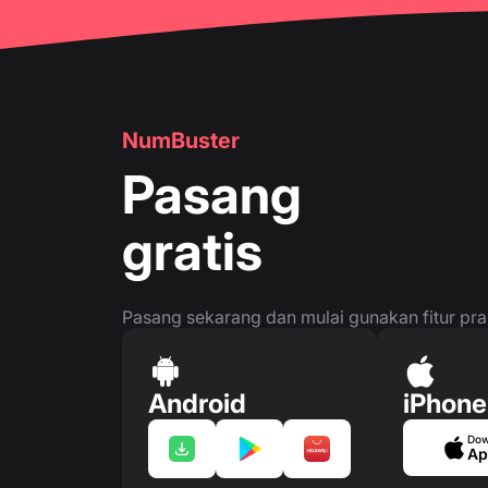
NumBuster
Pasang
gratis
Pasang sekarang dan mulai gunakan fitur prakt
Android
iPhone
Dow
Ap