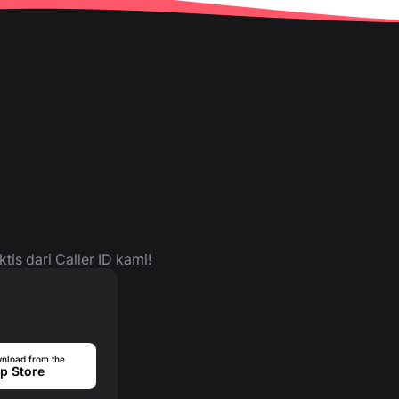
is dari Caller ID kami!
nload from the
p Store