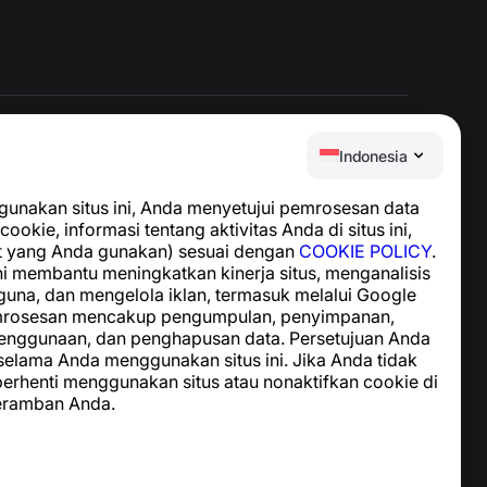
Indonesia
Pusat Bantuan
nakan situs ini, Anda menyetujui pemrosesan data
Berita dan Artikel
cookie, informasi tentang aktivitas Anda di situs ini,
Tentang proyek
t yang Anda gunakan) sesuai dengan
COOKIE POLICY
.
Kontak
i membantu meningkatkan kinerja situs, menganalisis
guna, dan mengelola iklan, termasuk melalui Google
emrosesan mencakup pengumpulan, penyimpanan,
enggunaan, dan penghapusan data. Persetujuan Anda
 selama Anda menggunakan situs ini. Jika Anda tidak
 berhenti menggunakan situs atau nonaktifkan cookie di
eramban Anda.