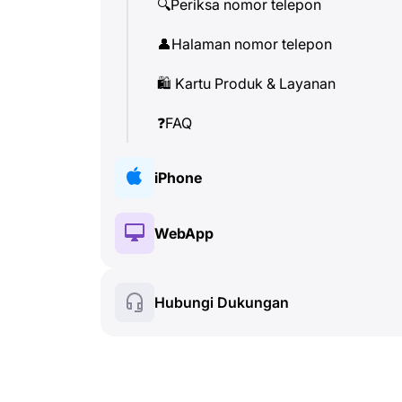
🔍
Periksa nomor telepon
👤
Halaman nomor telepon
🛍
️ Kartu Produk & Layanan
❓
FAQ
iPhone
🔑
Instalasi & Otorisasi
WebApp
💰
Fitur berbayar
🔑
Instalasi & Otorisasi
Hubungi Dukungan
🍀
Fitur gratis
💰
Fitur berbayar
📞
Panggilan & Caller ID
🍀
Fitur gratis
💬
SMS (Pesan Teks)
🔍
Periksa nomor telepon