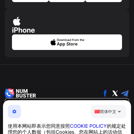
iPhone
Download from the
App Store
简体中文
简体中文
NumBuster © 2013—2026 ·
support@numbuster.com
一款易于使用的应用程序，保护您免受电话诈骗、垃圾信息
使用本网站即表示您同意按照
COOKIE POLICY
的规定处
和骚扰短信的侵害
理您的个人数据（包括Cookies、您在网站上的活动信
关于 GDPR 合规的咨询：
support@numbuster.com