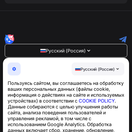
Русский (Россия)
NumBuster © 2013—2026 ·
support@numbuster.com
Максимально удобное приложение для защиты от
Русский (Россия)
телефонных мошенников, спама и нежелательных
SMS
Пользуясь сайтом, вы соглашаетесь на обработку
Для запросов по соблюдению GDPR:
ваших персональных данных (файлы cookie,
support@numbuster.com
информация о действиях на сайте и используемых
устройствах) в соответствии с
COOKIE POLICY
.
Данные собираются с целью улучшения работы
Центр поддержки
сайта, анализа поведения пользователей и
Новости и статьи
управления рекламой, в том числе с
О проекте
использованием Google Analytics. Обработка
Контакты
данных включает сбор, хранение, обновление,