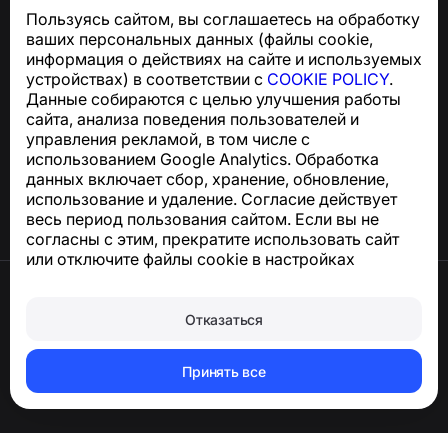
SMS
Пользуясь сайтом, вы соглашаетесь на обработку
Для запросов по соблюдению GDPR:
ваших персональных данных (файлы cookie,
support@numbuster.com
информация о действиях на сайте и используемых
устройствах) в соответствии с
COOKIE POLICY
.
Данные собираются с целью улучшения работы
Центр поддержки
сайта, анализа поведения пользователей и
Новости и статьи
управления рекламой, в том числе с
О проекте
использованием Google Analytics. Обработка
Контакты
данных включает сбор, хранение, обновление,
использование и удаление. Согласие действует
весь период пользования сайтом. Если вы не
согласны с этим, прекратите использовать сайт
или отключите файлы cookie в настройках
браузера.
Условия использования
Конфиденциальность
Отказаться
Сookie
Оферта
Удалить аккаунт и персональные данные
Принять все