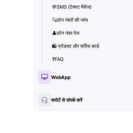
💬
SMS (टेक्स्ट मैसेज)
👤
फ़ोन नंबर पेज
🔍
फ़ोन नंबरों की जांच
🛍
️ प्रोडक्ट और सर्विस कार्ड
👤
फ़ोन नंबर पेज
❓
FAQ
🛍
️ प्रोडक्ट और सर्विस कार्ड
❓
FAQ
WebApp
🔑
इंस्टॉलेशन और ऑथराइजेशन
सपोर्ट से संपर्क करें
💰
पेड फीचर्स
🍀
फ्री फीचर्स
🔍
फ़ोन नंबरों की जांच