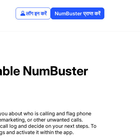
लॉग इन करें
NumBuster प्राप्त करें
sable NumBuster
y you about who is calling and flag phone
emarketing, or other unwanted calls.
r call log and decide on your next steps. To
s and activate it within the app.