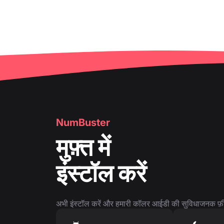
NumBuster
मुफ़्त में
इंस्टॉल करें
अभी इंस्टॉल करें और हमारी कॉलर आईडी की सुविधाजनक फ़ीच