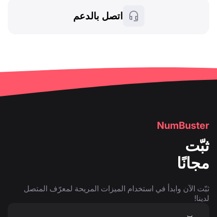
اتصل بالدعم
NumBuster
ثبّت
مجانًا
ثبّت الآن وابدأ في استخدام الميزات المريحة لمعرّف المتصل
لدينا!