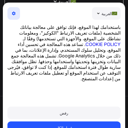
العربية
NumBuster © 2013—2026 ·
support@numbuster.com
العربية
تطبيق سهل الاستخدام يحميك من الاحتيال الهاتفي، الرسائل
العشوائية، والرسائل غير المرغوب فيها
باستخدامك لهذا الموقع، فإنك توافق على معالجة بياناتك
للاستفسارات المتعلقة بالامتثال للائحة العامة لحماية البيانات
الشخصية (ملفات تعريف الارتباط "الكوكيز"، ومعلومات
support@numbuster.com
(GDPR):
نشاطك على الموقع، والأجهزة التي تستخدمها) وفقًا لـ
COOKIE POLICY
. تساعد هذه المعالجة في تحسين أداء
الموقع، وتحليل سلوك المستخدم، وإدارة الإعلانات، بما في
مركز المساعدة
ذلك من خلال Google Analytics. تشمل هذه المعالجة جمع
الأخبار والمقالات
البيانات وتخزينها وتحديثها واستخدامها وحذفها. تظل موافقتك
حول المشروع
سارية طوال فترة استخدامك للموقع. إذا كنت لا توافق، فيُرجى
جهات الاتصال
التوقف عن استخدام الموقع أو تعطيل ملفات تعريف الارتباط
من إعدادات المتصفح.
شروط الاستخدام
سياسة الخصوصية
رفض
سياسة ملفات تعريف الارتباط
سياسة الشراء
حذف الحساب والبيانات الشخصية
قبول الكل