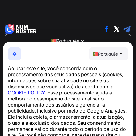
Português
NumBuster © 2013—2026 ·
support@numbuster.com
Português
Um app fácil de usar que protege você contra golpes
telefônicos, spam e mensagens indesejadas
Ao usar este site, você concorda com o
Para dúvidas sobre conformidade com a GDPR:
processamento dos seus dados pessoais (cookies,
support@numbuster.com
informações sobre sua atividade no site e os
dispositivos que você utiliza) de acordo com a
COOKIE POLICY
. Esse processamento ajuda a
Central de Ajuda
melhorar o desempenho do site, analisar o
Notícias e Artigos
comportamento dos usuários e gerenciar a
Sobre o projeto
publicidade, inclusive por meio do Google Analytics.
Contatos
Ele inclui a coleta, o armazenamento, a atualização,
o uso e a exclusão dos dados. Seu consentimento
permanece válido durante todo o período de uso do
site. Se você não concorda, pare de usar o site ou