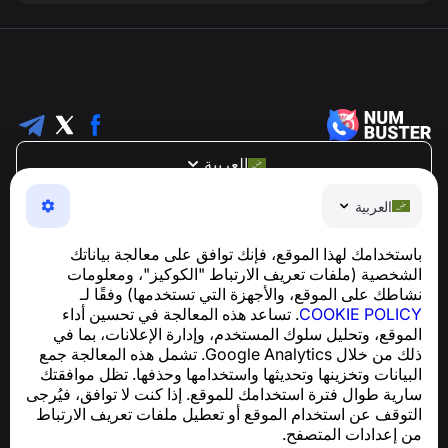
العربية
NumBuster © 2013—2026 ·
support@numbuster.com
العربية
تطبيق سهل الاستخدام يحميك من الاحتيال الهاتفي، الرسائل
العشوائية، والرسائل غير المرغوب فيها
باستخدامك لهذا الموقع، فإنك توافق على معالجة بياناتك
للاستفسارات المتعلقة بالامتثال للائحة العامة لحماية البيانات
الشخصية (ملفات تعريف الارتباط "الكوكيز"، ومعلومات
support@numbuster.com
(GDPR):
نشاطك على الموقع، والأجهزة التي تستخدمها) وفقًا لـ
COOKIE POLICY
. تساعد هذه المعالجة في تحسين أداء
الموقع، وتحليل سلوك المستخدم، وإدارة الإعلانات، بما في
مركز المساعدة
ذلك من خلال Google Analytics. تشمل هذه المعالجة جمع
الأخبار والمقالات
البيانات وتخزينها وتحديثها واستخدامها وحذفها. تظل موافقتك
حول المشروع
سارية طوال فترة استخدامك للموقع. إذا كنت لا توافق، فيُرجى
جهات الاتصال
التوقف عن استخدام الموقع أو تعطيل ملفات تعريف الارتباط
من إعدادات المتصفح.