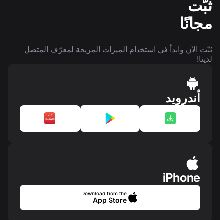
ثبّت
مجانًا
ثبّت الآن وابدأ في استخدام الميزات المريحة لمعرّف المتصل
لدينا!
أندرويد
iPhone
Download from the
App Store