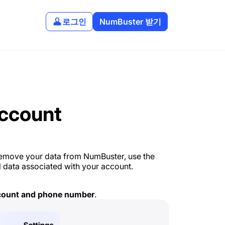
로그인
NumBuster 받기
Account
remove your data from NumBuster, use the
ll data associated with your account.
count and phone number
.