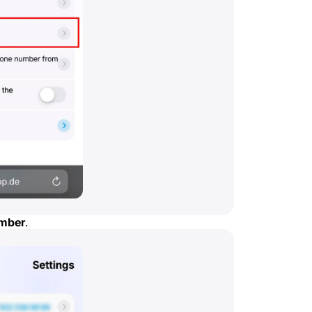
umber
.