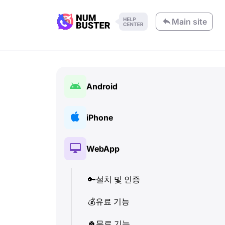
Main site
Android
🔑
설치 및 인증
iPhone
💰
유료 기능
🔑
설치 및 인증
WebApp
🍀
무료 기능
💰
유료 기능
📞
🔑
통화 및 발신자 정보
설치 및 인증
🍀
무료 기능
💬
💰
유료 기능
SMS (텍스트 메시지)
📞
통화 및 발신자 정보
🔍
🍀
전화번호 확인
무료 기능