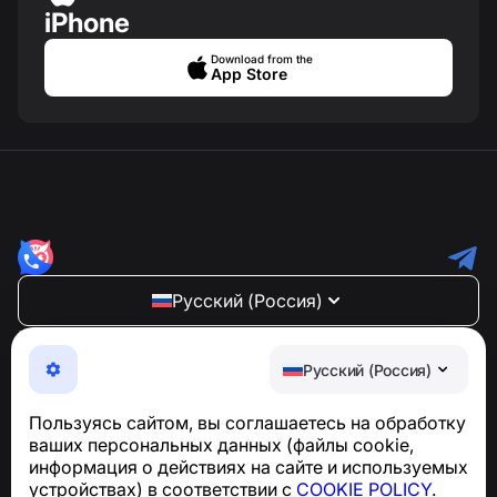
iPhone
Download from the
App Store
Русский (Россия)
NumBuster © 2013—2026 ·
support@numbuster.com
Максимально удобное приложение для защиты от
Русский (Россия)
телефонных мошенников, спама и нежелательных
SMS
Пользуясь сайтом, вы соглашаетесь на обработку
Для запросов по соблюдению GDPR:
ваших персональных данных (файлы cookie,
support@numbuster.com
информация о действиях на сайте и используемых
устройствах) в соответствии с
COOKIE POLICY
.