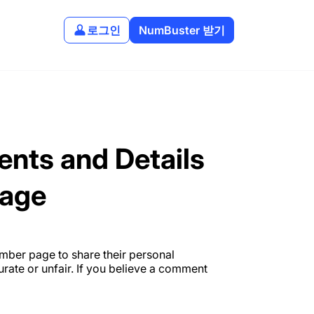
로그인
NumBuster 받기
nts and Details
Page
ber page to share their personal
ate or unfair. If you believe a comment