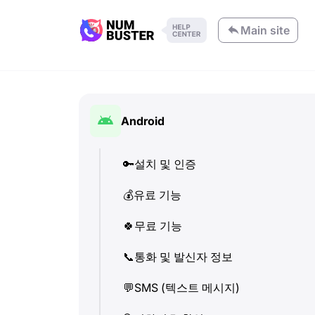
Main site
Android
🔑
설치 및 인증
💰
유료 기능
🍀
무료 기능
📞
통화 및 발신자 정보
💬
SMS (텍스트 메시지)