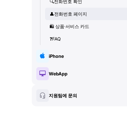
🔍
전화번호 확인
👤
전화번호 페이지
🛍
️ 상품·서비스 카드
❓
FAQ
iPhone
🔑
설치 및 인증
WebApp
💰
유료 기능
🔑
설치 및 인증
지원팀에 문의
🍀
무료 기능
💰
유료 기능
📞
통화 및 발신자 정보
🍀
무료 기능
💬
SMS (텍스트 메시지)
🔍
전화번호 확인