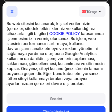
NumBuster © 2013—2026 ·
support@numbuster.com
Telefon dolandırıcılığına, spam’e ve istenmeyen
Türkçe
mesajlara karşı koruma sağlayan kullanımı kolay bir
uygulama
Bu web sitesini kullanarak, kişisel verilerinizin
GDPR uyumluluğu ile ilgili sorular için:
(çerezler, sitedeki etkinlikleriniz ve kullandığınız
support@numbuster.com
cihazlarla ilgili bilgiler)
COOKIE POLICY
kapsamında
işlenmesine izin vermiş olursunuz. Bu işlem, web
sitesinin performansını artırmaya, kullanıcı
Yardım Merkezi
davranışlarını analiz etmeye ve reklam yönetimini
Haberler ve Makaleler
sağlamaya yardımcı olur; buna Google Analytics
Proje hakkında
kullanımı da dahildir. İşlem; verilerin toplanması,
İletişim
saklanması, güncellenmesi, kullanılması ve silinmesini
kapsar. Onayınız, siteyi kullandığınız sürenin tamamı
boyunca geçerlidir. Eğer bunu kabul etmiyorsanız,
lütfen siteyi kullanmayı bırakın veya tarayıcı
ayarlarınızdan çerezleri devre dışı bırakın.
Kullanım Şartları
Gizlilik Politikası
Reddet
Çerez Politikası
Satın Alma Politikası
Hesabı ve kişisel verileri silin
Tümünü kabul et