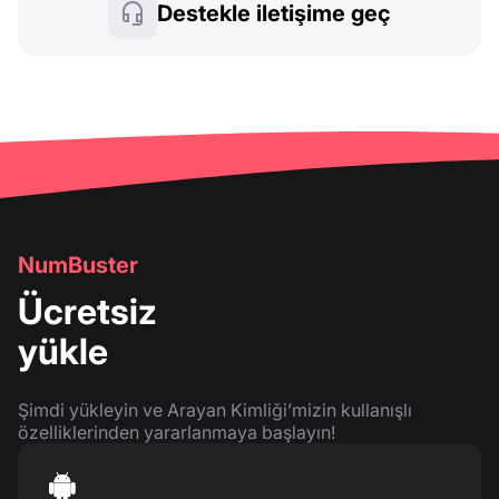
Destekle iletişime geç
NumBuster
Ücretsiz
yükle
Şimdi yükleyin ve Arayan Kimliği’mizin kullanışlı
özelliklerinden yararlanmaya başlayın!