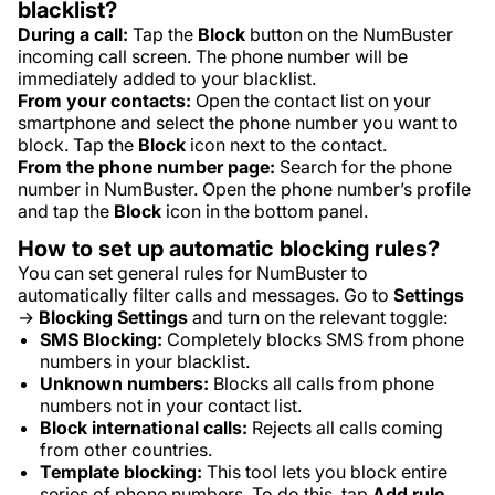
blacklist?
During a call:
Tap the
Block
button on the NumBuster
incoming call screen. The phone number will be
immediately added to your blacklist.
From your contacts:
Open the contact list on your
smartphone and select the phone number you want to
block. Tap the
Block
icon next to the contact.
From the phone number page:
Search for the phone
number in NumBuster. Open the phone number’s profile
and tap the
Block
icon in the bottom panel.
How to set up automatic blocking rules?
You can set general rules for NumBuster to
automatically filter calls and messages. Go to
Settings
→
Blocking Settings
and turn on the relevant toggle:
SMS Blocking:
Completely blocks SMS from phone
numbers in your blacklist.
Unknown numbers:
Blocks all calls from phone
numbers not in your contact list.
Block international calls:
Rejects all calls coming
from other countries.
Template blocking:
This tool lets you block entire
series of phone numbers. To do this, tap
Add rule