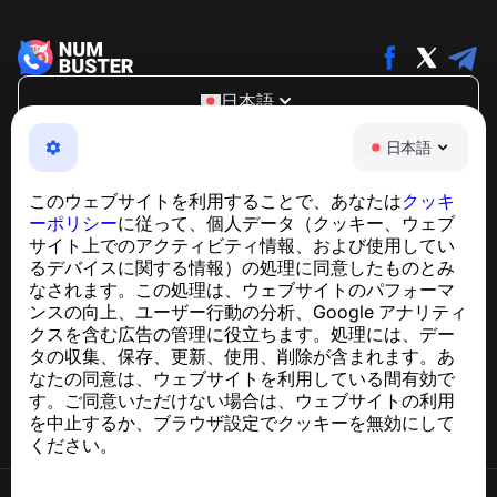
日本語
NumBuster © 2013—2026 ·
support@numbuster.com
日本語
電話詐欺、スパム、不審なメッセージからあなたを守る、
使いやすいアプリ
このウェブサイトを利用することで、あなたは
クッキ
GDPR準拠に関するお問い合わせ：
ーポリシー
に従って、個人データ（クッキー、ウェブ
support@numbuster.com
サイト上でのアクティビティ情報、および使用してい
るデバイスに関する情報）の処理に同意したものとみ
なされます。この処理は、ウェブサイトのパフォーマ
ヘルプセンター
ンスの向上、ユーザー行動の分析、Google アナリティ
ニュースと記事
クスを含む広告の管理に役立ちます。処理には、デー
プロジェクトについて
タの収集、保存、更新、使用、削除が含まれます。あ
連絡先
なたの同意は、ウェブサイトを利用している間有効で
す。ご同意いただけない場合は、ウェブサイトの利用
を中止するか、ブラウザ設定でクッキーを無効にして
ください。
利用規約