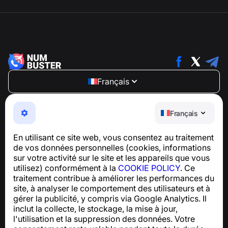
Français
NumBuster © 2013—2026 ·
support@numbuster.com
Une application facile à utiliser qui vous protège contre
Français
les arnaques téléphoniques, le spam et les messages
indésirables
En utilisant ce site web, vous consentez au traitement
Pour toute question concernant la conformité au RGPD :
de vos données personnelles (cookies, informations
support@numbuster.com
sur votre activité sur le site et les appareils que vous
utilisez) conformément à la
COOKIE POLICY
. Ce
traitement contribue à améliorer les performances du
Centre d’aide
site, à analyser le comportement des utilisateurs et à
Actualités et articles
gérer la publicité, y compris via Google Analytics. Il
À propos du projet
inclut la collecte, le stockage, la mise à jour,
Contacts
l'utilisation et la suppression des données. Votre