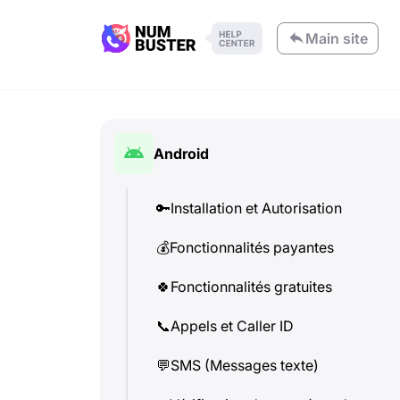
Main site
Android
🔑
Installation et Autorisation
💰
Fonctionnalités payantes
🍀
Fonctionnalités gratuites
📞
Appels et Caller ID
💬
SMS (Messages texte)