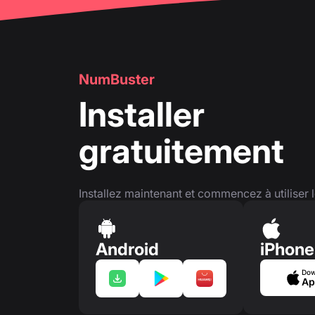
NumBuster
Installer
gratuitement
Installez maintenant et commencez à utiliser l
Android
iPhone
Dow
Ap