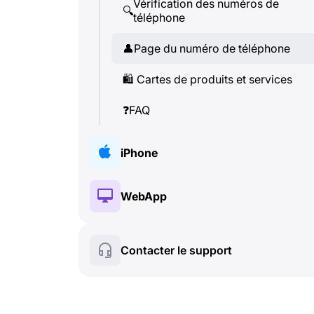
Vérification des numéros de
🔍
téléphone
👤
Page du numéro de téléphone
🛍
️ Cartes de produits et services
❓
FAQ
iPhone
🔑
Installation et Autorisation
WebApp
💰
Fonctionnalités payantes
🔑
Installation et Autorisation
Contacter le support
🍀
Fonctionnalités gratuites
💰
Fonctionnalités payantes
📞
Appels et Caller ID
🍀
Fonctionnalités gratuites
💬
SMS (Messages texte)