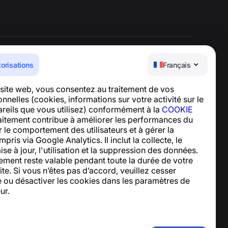
torisations
Français
Centre d’aide
e site web, vous consentez au traitement de vos
Actualités et articles
nelles (cookies, informations sur votre activité sur le
À propos du projet
pareils que vous utilisez) conformément à la
COOKIE
Contacts
raitement contribue à améliorer les performances du
er le comportement des utilisateurs et à gérer la
mpris via Google Analytics. Il inclut la collecte, le
ise à jour, l'utilisation et la suppression des données.
ement reste valable pendant toute la durée de votre
site. Si vous n’êtes pas d’accord, veuillez cesser
site ou désactiver les cookies dans les paramètres de
ur.