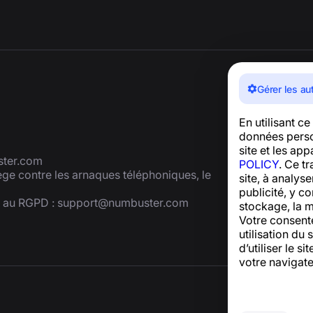
Gérer les au
En utilisant c
données person
site et les ap
ter.com
POLICY
. Ce t
tège contre les arnaques téléphoniques, le
site, à analys
publicité, y co
é au RGPD :
support@numbuster.com
stockage, la m
Votre consent
utilisation du 
d’utiliser le 
votre navigate