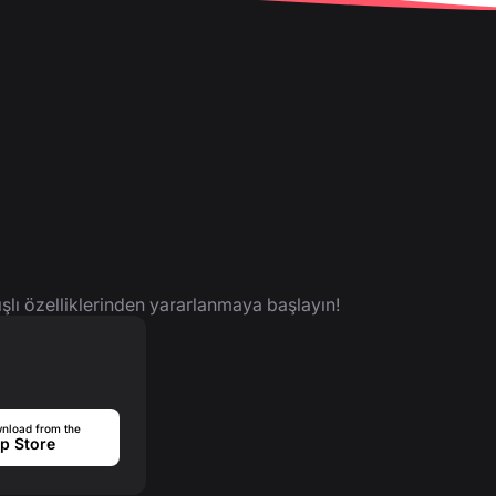
ışlı özelliklerinden yararlanmaya başlayın!
nload from the
p Store