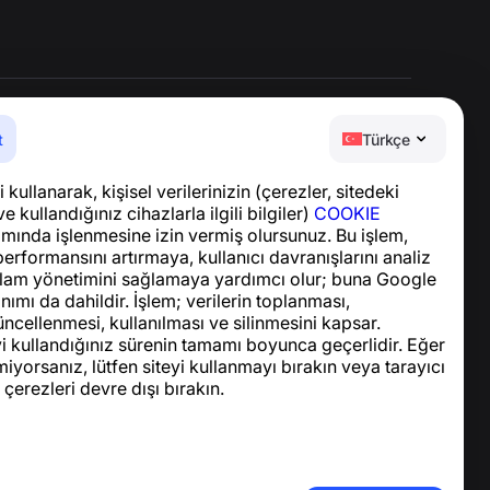
t
Türkçe
Yardım Merkezi
 kullanarak, kişisel verilerinizin (çerezler, sitedeki
Haberler ve Makaleler
ve kullandığınız cihazlarla ilgili bilgiler)
COOKIE
Proje hakkında
ında işlenmesine izin vermiş olursunuz. Bu işlem,
İletişim
performansını artırmaya, kullanıcı davranışlarını analiz
lam yönetimini sağlamaya yardımcı olur; buna Google
nımı da dahildir. İşlem; verilerin toplanması,
ncellenmesi, kullanılması ve silinmesini kapsar.
yi kullandığınız sürenin tamamı boyunca geçerlidir. Eğer
iyorsanız, lütfen siteyi kullanmayı bırakın veya tarayıcı
 çerezleri devre dışı bırakın.