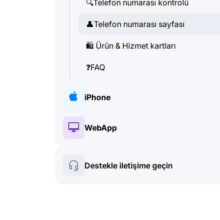
🔍
Telefon numarası kontrolü
👤
Telefon numarası sayfası
🛍
️ Ürün & Hizmet kartları
❓
FAQ
iPhone
🔑
Kurulum & Yetkilendireme
WebApp
💰
Ücretli özellikler
🔑
Kurulum & Yetkilendireme
Destekle iletişime geçin
🍀
Ücretsiz özellikler
💰
Ücretli özellikler
📞
Aramalar & Caller ID
🍀
Ücretsiz özellikler
💬
SMS (Metin Mesajları)
🔍
Telefon numarası kontrolü