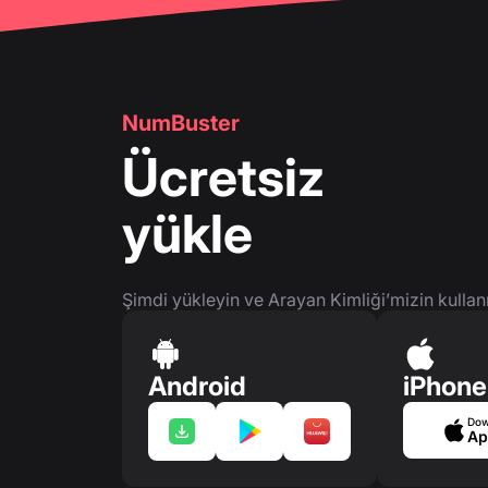
NumBuster
Ücretsiz
yükle
Şimdi yükleyin ve Arayan Kimliği’mizin kullan
Android
iPhone
Dow
Ap