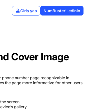
Giriş yap
NumBuster’ı edinin
and Cover Image
r phone number page recognizable in
s the page more informative for other users.
 the screen
evice’s gallery