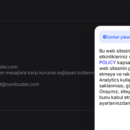
İzinleri yöne
Bu web sitesini
etkinlikleriniz 
POLICY
kapsam
ter.com
web sitesinin 
yen mesajlara karşı koruma sağlayan kullanımı
etmeye ve rek
Analytics kulla
rt@numbuster.com
saklanması, gü
Onayınız, site
bunu kabul etm
ayarlarınızdan