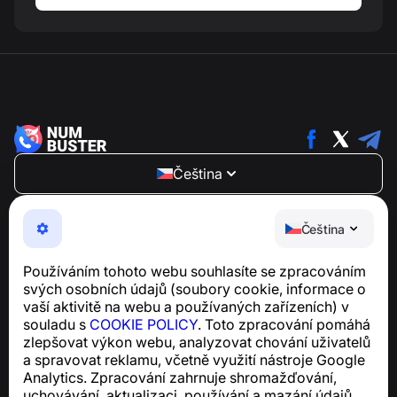
Čeština
NumBuster © 2013—2026 ·
support@numbuster.com
Snadno použitelná aplikace, která vás chrání před
Čeština
telefonními podvody, spamem a nevyžádanými
zprávami
Používáním tohoto webu souhlasíte se zpracováním
Pro dotazy týkající se souladu s GDPR:
svých osobních údajů (soubory cookie, informace o
support@numbuster.com
vaší aktivitě na webu a používaných zařízeních) v
souladu s
COOKIE POLICY
. Toto zpracování pomáhá
zlepšovat výkon webu, analyzovat chování uživatelů
Centrum nápovědy
a spravovat reklamu, včetně využití nástroje Google
Zprávy a články
Analytics. Zpracování zahrnuje shromažďování,
O projektu
uchovávání, aktualizaci, používání a mazání údajů.