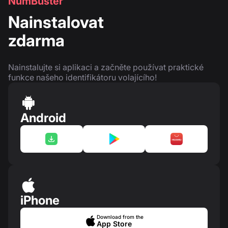
NumBuster
Nainstalovat
zdarma
Nainstalujte si aplikaci a začněte používat praktické
funkce našeho identifikátoru volajícího!
Android
iPhone
Download from the
App Store