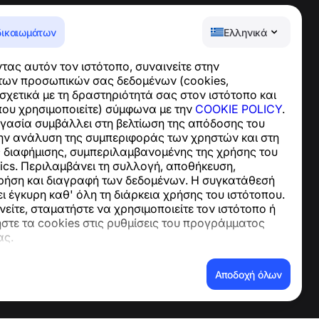
δικαιωμάτων
Ελληνικά
Κέντρο βοήθειας
ας αυτόν τον ιστότοπο, συναινείτε στην
Ειδήσεις και Άρθρα
των προσωπικών σας δεδομένων (cookies,
Σχετικά με το έργο
χετικά με τη δραστηριότητά σας στον ιστότοπο και
Επαφές
που χρησιμοποιείτε) σύμφωνα με την
COOKIE POLICY
.
ργασία συμβάλλει στη βελτίωση της απόδοσης του
την ανάλυση της συμπεριφοράς των χρηστών και στη
ς διαφήμισης, συμπεριλαμβανομένης της χρήσης του
ics. Περιλαμβάνει τη συλλογή, αποθήκευση,
ρήση και διαγραφή των δεδομένων. Η συγκατάθεσή
 έγκυρη καθ' όλη τη διάρκεια χρήσης του ιστότοπου.
είτε, σταματήστε να χρησιμοποιείτε τον ιστότοπο ή
στε τα cookies στις ρυθμίσεις του προγράμματος
ας.
νων
Αποδοχή όλων