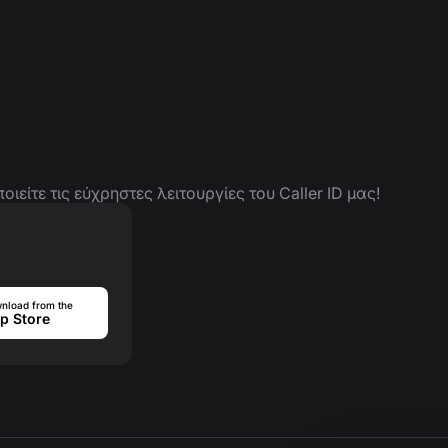
είτε τις εύχρηστες λειτουργίες του Caller ID μας!
nload from the
p Store