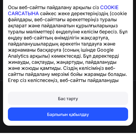
GDPR талаптарына сәйкестік бойынша сұрақтар
Осы веб-сайтты пайдалану арқылы сіз
COOKIE
үшін:
support@numbuster.com
САЯСАТЫНА
сәйкес жеке деректеріңіздің (cookie
файлдары, веб-сайттағы әрекеттеріңіз туралы
ақпарат және пайдаланатын құрылғыларыңыз
Анықтама орталығы
туралы мәліметтер) өңделуіне келісім бересіз. Бұл
Жаңалықтар мен
өңдеу веб-сайттың өнімділігін жақсартуға,
мақалалар
пайдаланушылардың әрекетін талдауға және
Жоба туралы
жарнаманы басқаруға (соның ішінде Google
Байланыс
Analytics арқылы) көмектеседі. Бұл деректерді
жинауды, сақтауды, жаңартуды, пайдалануды
және жоюды қамтиды. Сіздің келісіміңіз веб-
сайтты пайдалану мерзімі бойы жарамды болады.
Егер сіз келіспесеңіз, веб-сайтты пайдалануды
тоқтатыңыз немесе браузер параметрлерінде
Пайдалану шарттары
cookie файлдарын өшіріңіз.
Құпиялылық саясаты
Бас тарту
Cookie саясаты
Сатып алу саясаты
Тіркелгіні және жеке деректерді жою
Барлығын қабылдау