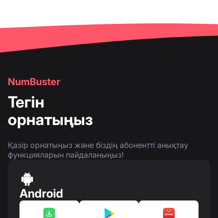
NumBuster
Тегін
орнатыңыз
Қазір орнатыңыз және біздің абонентті анықтау
функцияларын пайдаланыңыз!
Android