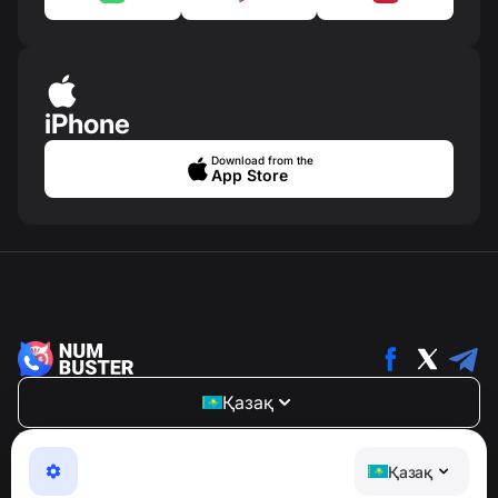
iPhone
Download from the
App Store
Қазақ
NumBuster © 2013—2026 ·
support@numbuster.com
Телефон алаяқтарынан, спамнан және қажетсіз
Қазақ
хабарламалардан қорғайтын ыңғайлы қолданба