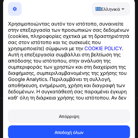
NumBuster © 2013—2026 ·
support@numbuster.com
Ελληνικά
Μια εύχρηστη εφαρμογή που σας προστατεύει από
τηλεφωνικές απάτες, ανεπιθύμητα μηνύματα και spam
Χρησιμοποιώντας αυτόν τον ιστότοπο, συναινείτε
Για ερωτήσεις σχετικά με τη συμμόρφωση με το GDPR:
στην επεξεργασία των προσωπικών σας δεδομένων
support@numbuster.com
(cookies, πληροφορίες σχετικά με τη δραστηριότητά
σας στον ιστότοπο και τις συσκευές που
χρησιμοποιείτε) σύμφωνα με την
COOKIE POLICY
.
Κέντρο βοήθειας
Αυτή η επεξεργασία συμβάλλει στη βελτίωση της
Ειδήσεις και Άρθρα
απόδοσης του ιστότοπου, στην ανάλυση της
Σχετικά με το έργο
συμπεριφοράς των χρηστών και στη διαχείριση της
Επαφές
διαφήμισης, συμπεριλαμβανομένης της χρήσης του
Google Analytics. Περιλαμβάνει τη συλλογή,
αποθήκευση, ενημέρωση, χρήση και διαγραφή των
δεδομένων. Η συγκατάθεσή σας παραμένει έγκυρη
καθ' όλη τη διάρκεια χρήσης του ιστότοπου. Αν δεν
συμφωνείτε, σταματήστε να χρησιμοποιείτε τον
Όροι χρήσης
ιστότοπο ή απενεργοποιήστε τα cookies στις
Πολιτική απορρήτου
ρυθμίσεις του προγράμματος περιήγησής σας.
Απόρριψη
Πολιτική cookies
Πολιτική αγορών
Διαγραφή λογαριασμού και δεδομένων
Αποδοχή όλων