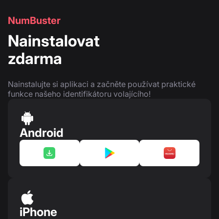
NumBuster
Nainstalovat
zdarma
Nainstalujte si aplikaci a začněte používat praktické
funkce našeho identifikátoru volajícího!
Android
iPhone