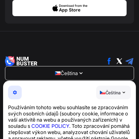
Download from the
App Store
Čeština
NumBuster © 2013—2026 ·
support@numbuster.com
Snadno použitelná aplikace, která vás chrání před
Čeština
telefonními podvody, spamem a nevyžádanými
zprávami
Používáním tohoto webu souhlasíte se zpracováním
Pro dotazy týkající se souladu s GDPR:
svých osobních údajů (soubory cookie, informace o
support@numbuster.com
vaší aktivitě na webu a používaných zařízeních) v
souladu s
COOKIE POLICY
. Toto zpracování pomáhá
zlepšovat výkon webu, analyzovat chování uživatelů
Centrum nápovědy
a spravovat reklamu, včetně využití nástroje Google