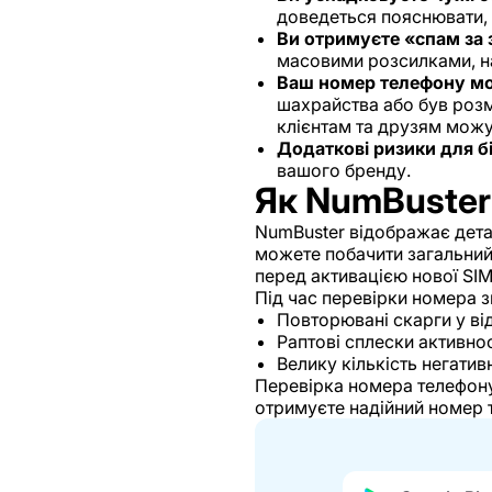
доведеться пояснювати, 
Ви отримуєте «спам за
масовими розсилками, на
Ваш номер телефону мо
шахрайства або був розм
клієнтам та друзям можу
Додаткові ризики для б
вашого бренду.
Як NumBuster
NumBuster відображає дета
можете побачити загальний 
перед активацією нової SIM
Під час перевірки номера з
Повторювані скарги у ві
Раптові сплески активност
Велику кількість негати
Перевірка номера телефону
отримуєте надійний номер те