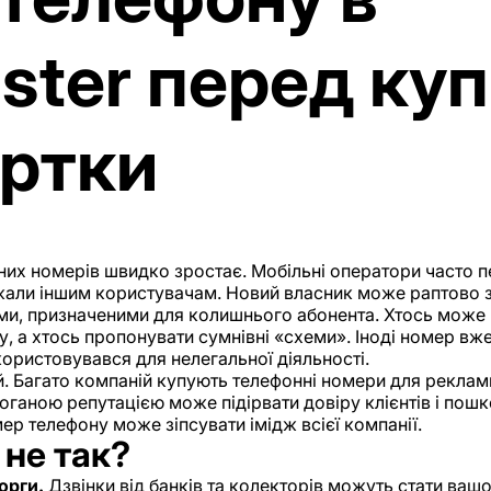
ter перед ку
ртки
их номерів швидко зростає. Мобільні оператори часто 
жали іншим користувачам. Новий власник може раптово з
ми, призначеними для колишнього абонента. Хтось може
у, а хтось пропонувати сумнівні «схеми». Іноді номер вж
ористовувався для нелегальної діяльності.
. Багато компаній купують телефонні номери для реклами
оганою репутацією може підірвати довіру клієнтів і пошк
р телефону може зіпсувати імідж всієї компанії.
 не так?
орги.
Дзвінки від банків та колекторів можуть стати ва