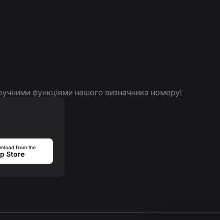
 зручними функціями нашого визначника номеру!
nload from the
p Store