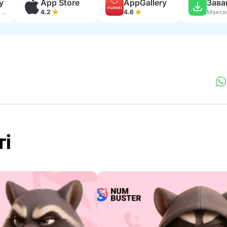
y
App Store
AppGallery
230 тис. відгуків
4.2
4.6
ті