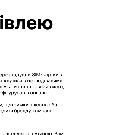
півлею
перепродують SIM-картки з
іткнутися з несподіваними
 шукати старого знайомого,
е фігурував в онлайн-
, підтримки клієнтів або
одити бренду компанії.
шою щоденною рутиною. Вам