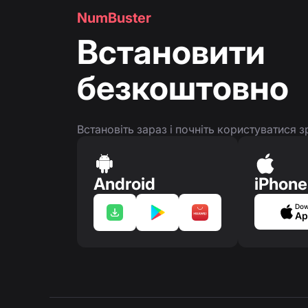
NumBuster
Встановити
безкоштовно
Встановіть зараз і почніть користуватися
Android
iPhone
Dow
Ap