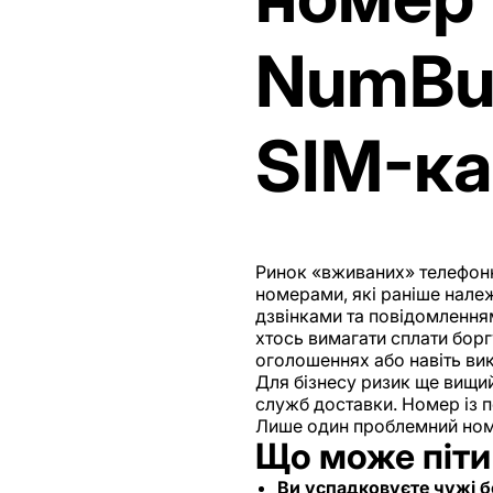
NumBus
SIM-ка
Ринок «вживаних» телефонн
номерами, які раніше нале
дзвінками та повідомлення
хтось вимагати сплати борг
оголошеннях або навіть вик
Для бізнесу ризик ще вищий
служб доставки. Номер із п
Лише один проблемний номе
Що може піти
Ви успадковуєте чужі б