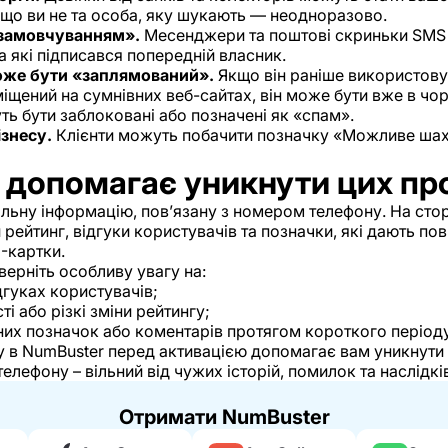
що ви не та особа, яку шукають — неодноразово.
 замовчуванням».
Месенджери та поштові скриньки SMS
 які підписався попередній власник.
же бути «заплямований».
Якщо він раніше використову
іщений на сумнівних веб-сайтах, він може бути вже в чор
ть бути заблоковані або позначені як «спам».
ізнесу.
Клієнти можуть побачити позначку «Можливе шах
 допомагає уникнути цих п
льну інформацію, пов’язану з номером телефону. На стор
рейтинг, відгуки користувачів та позначки, які дають по
-картки.
верніть особливу увагу на:
дгуках користувачів;
і або різкі зміни рейтингу;
вних позначок або коментарів протягом короткого періоду
 в NumBuster перед активацією допомагає вам уникнути н
лефону – вільний від чужих історій, помилок та наслідків
Отримати NumBuster