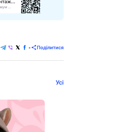
Завантажити APK
Максимум функцій
Поділитися
Усі