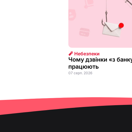
🧨 Небезпеки
Чому дзвінки «з банк
працюють
07 серп. 2026