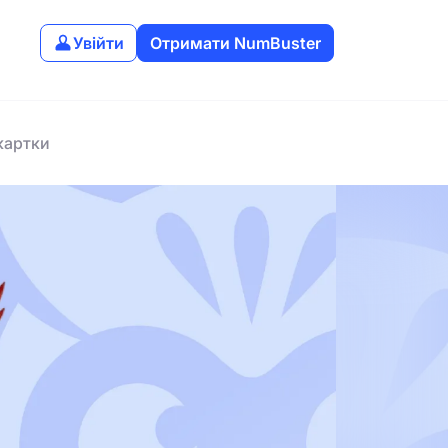
Увійти
Отримати NumBuster
картки