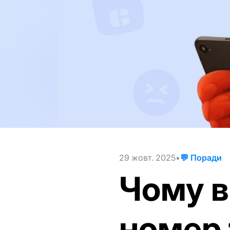
29 жовт. 2025
💬 Поради
Чому в
номер 