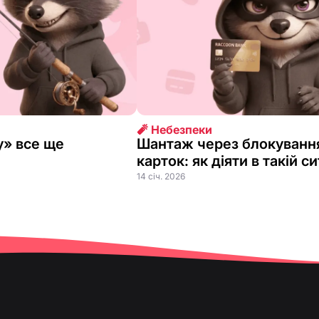
🧨 Небезпеки
у» все ще
Шантаж через блокування
карток: як діяти в такій си
14 січ. 2026