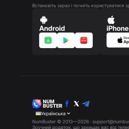
Встановіть зараз і почніть користуватися
Android
iPhone
Dow
Ap
Українська
NumBuster © 2013—2026 ·
support@numbus
Зручний додаток, що захищає вас від тел