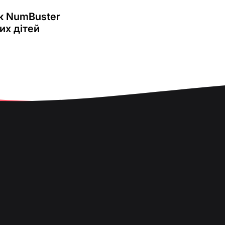
як NumBuster
их дітей