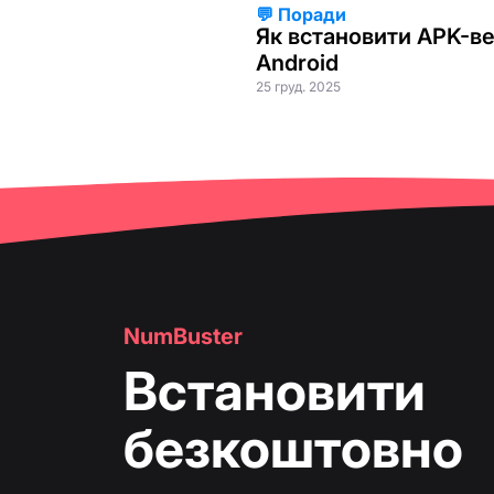
💬 Поради
Як встановити APK-в
Android
25 груд. 2025
NumBuster
Встановити
безкоштовно