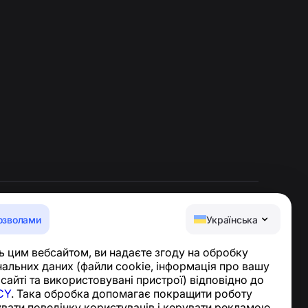
озволами
Українська
Центр допомоги
 цим вебсайтом, ви надаєте згоду на обробку
Новини та статті
альних даних (файли cookie, інформація про вашу
Про проєкт
 сайті та використовувані пристрої) відповідно до
Контакти
CY
. Така обробка допомагає покращити роботу
увати поведінку користувачів і керувати рекламою,