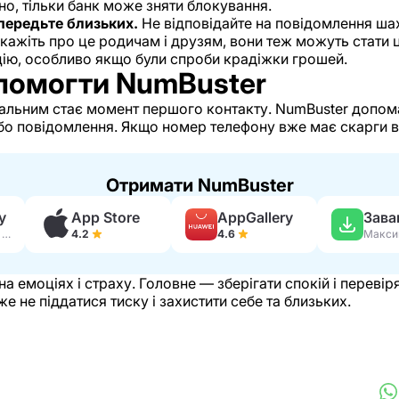
но, тільки банк може зняти блокування.
опередьте близьких.
Не відповідайте на повідомлення ша
кажіть про це родичам і друзям, вони теж можуть стати 
іцію, особливо якщо були спроби крадіжки грошей.
помогти NumBuster
шальним стає момент першого контакту. NumBuster допома
бо повідомлення. Якщо номер телефону вже має скарги ві
Отримати NumBuster
y
App Store
AppGallery
230 тис. відгуків
4.2
4.6
на емоціях і страху. Головне — зберігати спокій і переві
е не піддатися тиску і захистити себе та близьких.