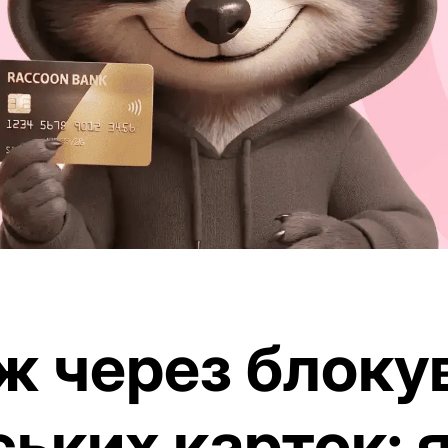
 через блоку
ських карток: 