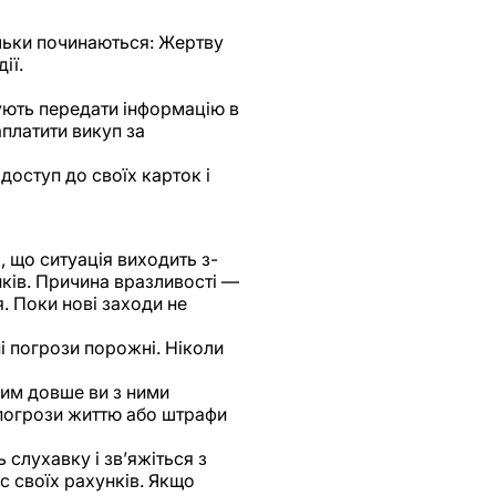
ільки починаються: Жертву
ії.
ують передати інформацію в
платити викуп за
оступ до своїх карток і
 що ситуація виходить з-
иків. Причина вразливості —
. Поки нові заходи не
і погрози порожні. Ніколи
Чим довше ви з ними
 погрози життю або штрафи
 слухавку і зв’яжіться з
с своїх рахунків. Якщо