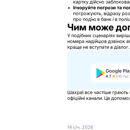
картку дійсно заблокова
Ігноруйте погрози та п
погрожують, відразу роз
про подію в банк і в пол
Чим може до
У подібних сценаріях вирі
номера надійшов дзвінок а
краще не вступати в діалог.
Google Pla
4.7
Шахраї все частіше грають 
офіційні канали. Це допомож
14 січ. 2026