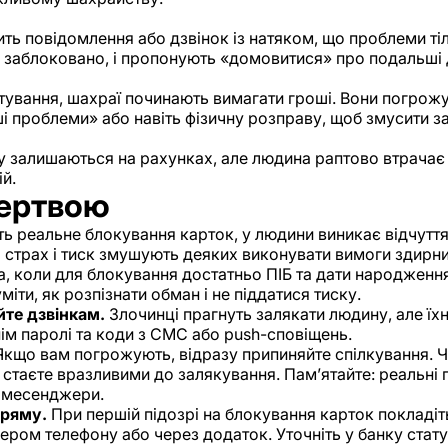
ить повідомлення або дзвінок із натяком, що проблеми т
 заблоковано, і пропонують «домовитися» про подальші д
тування, шахраї починають вимагати гроші. Вони погрож
і проблеми» або навіть фізичну розправу, щоб змусити за
 залишаються на рахунках, але людина раптово втрачає д
й.
жертвою
 реальне блокування карток, у людини виникає відчуття,
 страх і тиск змушують деяких виконувати вимоги здирн
та, коли для блокування достатньо ПІБ та дати народження
іти, як розпізнати обман і не піддатися тиску.
йте дзвінкам.
Злочинці прагнуть залякати людину, але їхн
ім паролі та коди з СМС або push-сповіщень.
кщо вам погрожують, відразу припиняйте спілкування. 
 стаєте вразливими до залякування. Пам’ятайте: реальні
з месенджери.
пряму.
При першій підозрі на блокування карток покладіть
ером телефону або через додаток. Уточніть у банку стату