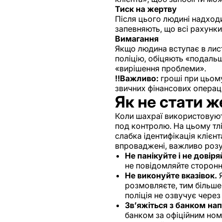
Тиск на жертву
Після цього людині надход
запевняють, що всі рахунки
Вимагання
Якщо людина вступає в лис
поліцію, обіцяють «подальш
«вирішення проблеми».
‼️Важливо:
гроші при цьому
звичних фінансових операці
Як не стати 
Коли шахраї використовують
под контролю. На цьому тлі
слабка ідентифікація клієн
впроваджені, важливо розум
Не панікуйте і не довіря
не повідомляйте сторонн
Не виконуйте вказівок.
Я
розмовляєте, тим більше
поліція не озвучує чере
Зв’яжіться з банком на
банком за офіційним ном