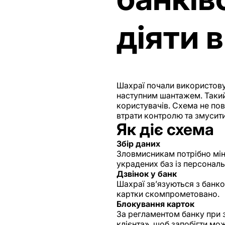
діяти в
Шахраї почали використовув
наступним шантажем. Такий
користувачів. Схема не пов
втрати контролю та змусити
Як діє схема
Збір даних
Зловмисникам потрібно міні
украдених баз із персонал
Дзвінок у банк
Шахраї зв’язуються з банк
картки скомпрометовано.
Блокування карток
За регламентом банку при з
клієнта», щоб запобігти м