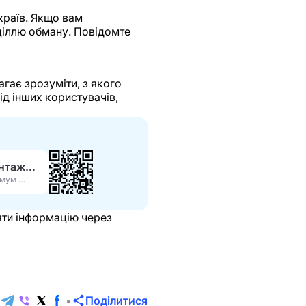
храїв. Якщо вам
ціллю обману. Повідомте
гає зрозуміти, з якого
д інших користувачів,
Завантажити APK
Максимум функцій
ряти інформацію через
Поділитися