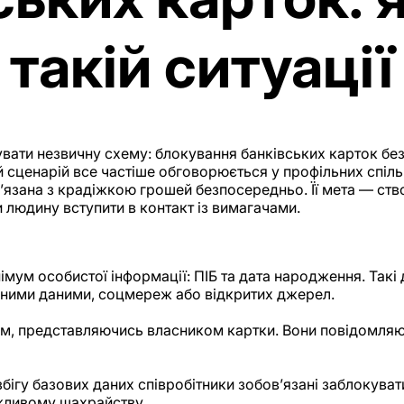
 такій ситуації
ати незвичну схему: блокування банківських карток без 
 сценарій все частіше обговорюється у профільних спіль
’язана з крадіжкою грошей безпосередньо. Її мета — ство
 людину вступити в контакт із вимагачами.
мум особистої інформації: ПІБ та дата народження. Такі 
ьними даними, соцмереж або відкритих джерел.
ом, представляючись власником картки. Вони повідомляют
бігу базових даних співробітники зобов’язані заблокувати
ожливому шахрайству.