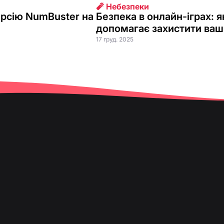
🧨 Небезпеки
ерсію NumBuster на
Безпека в онлайн-іграх: 
допомагає захистити ваш
17 груд. 2025