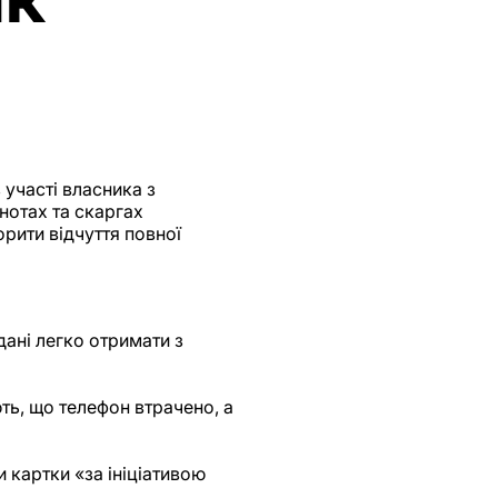
участі власника з
нотах та скаргах
рити відчуття повної
дані легко отримати з
ь, що телефон втрачено, а
 картки «за ініціативою