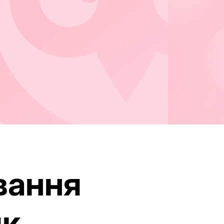
вання
як