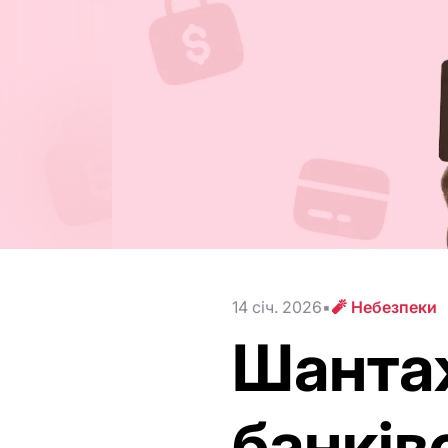
14 січ. 2026
🧨 Небезпеки
Шантаж
банків