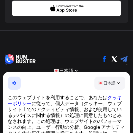
Download from the
App Store
日本語
NumBuster © 2013—2026 ·
support@numbuster.com
日本語
電話詐欺、スパム、不審なメッセージからあなたを守る、
使いやすいアプリ
このウェブサイトを利用することで、あなたは
クッキ
GDPR準拠に関するお問い合わせ：
ーポリシー
に従って、個人データ（クッキー、ウェブ
support@numbuster.com
サイト上でのアクティビティ情報、および使用してい
るデバイスに関する情報）の処理に同意したものとみ
なされます。この処理は、ウェブサイトのパフォーマ
ヘルプセンター
ンスの向上、ユーザー行動の分析、Google アナリティ
ニュースと記事