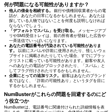
何が問題になる可能性がありますか？
他人の借金を相続する。
銀行や債権回収業者からの電
話が、あなたの日常になるかもしれません。あなたは
探している人物ではないことを何度も説明しなければ
ならないでしょう。
「デフォルトでスパム」を受け取る。
メッセージアプ
リやSMS受信トレイは、前の所有者が登録した広告や
一斉送信でいっぱいになります。
あなたの電話番号が汚染されている可能性がありま
す。
以前にスパムや詐欺に使用されたり、怪しいウェ
ブサイトに掲載されたりしていた場合、すでにブラッ
クリストに載っている可能性があります。顧客や友人
へのあなたの電話がブロックされたり、「スパム」と
してフラグ付けされたりするかもしれません。
企業にとっての追加リスク。
顧客はあなたのブランド
名ではなく、「詐欺の可能性あり」というタグを目に
するかもしれません。
NumBusterがこれらの問題を回避するのにど
う役立つか
NumBusterは、電話番号に関連付けられた詳細情報を表