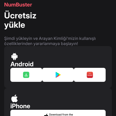
NumBuster
Ücretsiz
yükle
Şimdi yükleyin ve Arayan Kimliği’mizin kullanışlı
özelliklerinden yararlanmaya başlayın!
Android
iPhone
Download from the