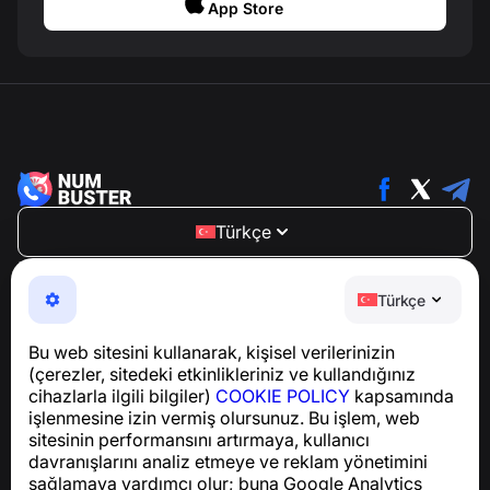
App Store
Türkçe
NumBuster © 2013—2026 ·
support@numbuster.com
Telefon dolandırıcılığına, spam’e ve istenmeyen
Türkçe
mesajlara karşı koruma sağlayan kullanımı kolay bir
uygulama
Bu web sitesini kullanarak, kişisel verilerinizin
GDPR uyumluluğu ile ilgili sorular için:
(çerezler, sitedeki etkinlikleriniz ve kullandığınız
support@numbuster.com
cihazlarla ilgili bilgiler)
COOKIE POLICY
kapsamında
işlenmesine izin vermiş olursunuz. Bu işlem, web
sitesinin performansını artırmaya, kullanıcı
Yardım Merkezi
davranışlarını analiz etmeye ve reklam yönetimini
Haberler ve Makaleler
sağlamaya yardımcı olur; buna Google Analytics