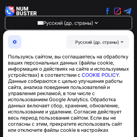
Русский (др. страны)
NumBuster © 2013—2026 ·
support@numbuster.com
Максимально удобное приложение для защиты от
Русский (др. страны)
телефонных мошенников, спама и нежелательных
SMS
Пользуясь сайтом, вы соглашаетесь на обработку
Для запросов по соблюдению GDPR:
ваших персональных данных (файлы cookie,
support@numbuster.com
информация о действиях на сайте и используемых
устройствах) в соответствии с
COOKIE POLICY
.
Данные собираются с целью улучшения работы
Центр поддержки
сайта, анализа поведения пользователей и
Новости и статьи
управления рекламой, в том числе с
О проекте
использованием Google Analytics. Обработка
Контакты
данных включает сбор, хранение, обновление,
использование и удаление. Согласие действует
весь период пользования сайтом. Если вы не
согласны с этим, прекратите использовать сайт
или отключите файлы cookie в настройках
браузера.