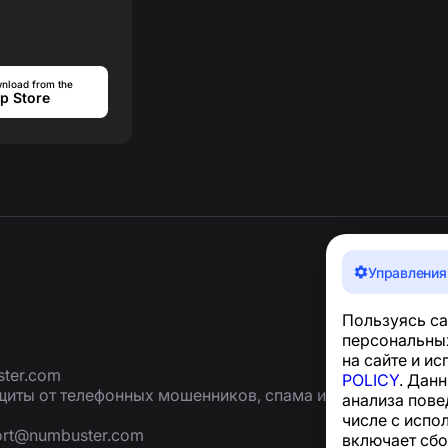
nload from the
p Store
Управления
Пользуясь са
персональных
на сайте и и
ter.com
POLICY
. Дан
иты от телефонных мошенников, спама и
анализа пове
числе с испо
ort@numbuster.com
включает сбо