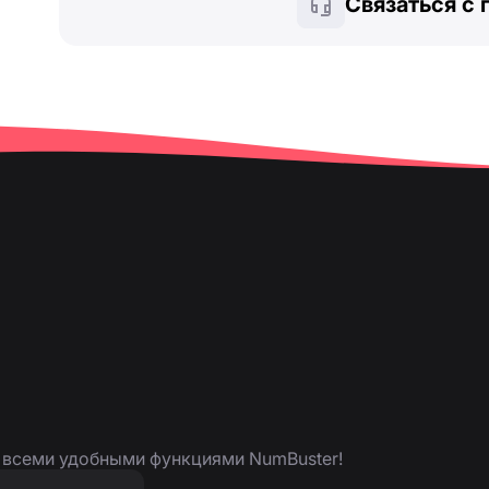
Связаться с
я всеми удобными функциями NumBuster!