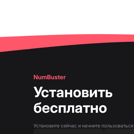
NumBuster
Установить
бесплатно
Установите сейчас и начните пользоватьс