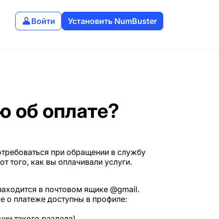
Войти
Установить NumBuster
ю об оплате?
отребоваться при обращении в службу
т того, как вы оплачивали услуги.
находится в почтовом ящике @gmail.
е о платеже доступны в профиле:
чии такого раздела).