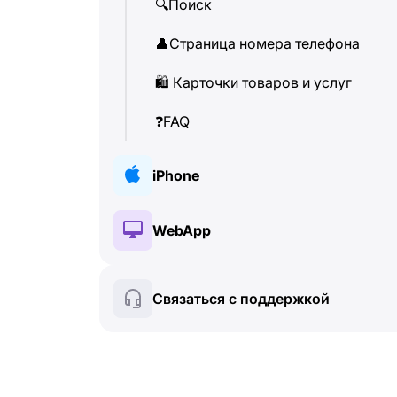
🔍
Поиск
👤
Страница номера телефона
🛍
️ Карточки товаров и услуг
❓
FAQ
iPhone
🔑
Установка и авторизация
WebApp
💰
Платные функции
🔑
Установка и авторизация
Связаться с поддержкой
🍀
Бесплатные функции
💰
Платные функции
📞
Звонки и определитель
🍀
Бесплатные функции
💬
SMS-сообщения
🔍
Поиск