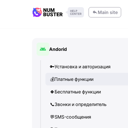
Main site
Andorid
🔑
Установка и авторизация
💰
Платные функции
🍀
Бесплатные функции
📞
Звонки и определитель
💬
SMS-сообщения