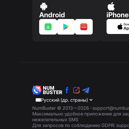
Android
iPhone
Dow
Ap
Русский (др. страны)
NumBuster © 2013—2026 ·
support@numbus
Максимально удобное приложение для защ
нежелательных SMS
Для запросов по соблюдению GDPR:
supp