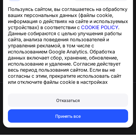
SMS
Пользуясь сайтом, вы соглашаетесь на обработку
Для запросов по соблюдению GDPR:
ваших персональных данных (файлы cookie,
support@numbuster.com
информация о действиях на сайте и используемых
устройствах) в соответствии с
COOKIE POLICY
.
Данные собираются с целью улучшения работы
Центр поддержки
сайта, анализа поведения пользователей и
Новости и статьи
управления рекламой, в том числе с
О проекте
использованием Google Analytics. Обработка
Контакты
данных включает сбор, хранение, обновление,
использование и удаление. Согласие действует
весь период пользования сайтом. Если вы не
согласны с этим, прекратите использовать сайт
или отключите файлы cookie в настройках
браузера.
Условия использования
Конфиденциальность
Отказаться
Сookie
Оферта
Удалить аккаунт и персональные данные
Принять все