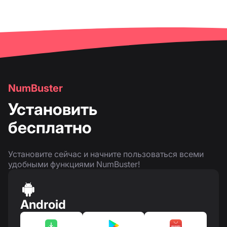
NumBuster
Установить
бесплатно
Установите сейчас и начните пользоваться всеми
удобными функциями NumBuster!
Android