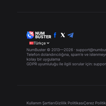
Türkçe
NumBuster © 2013—2026 ·
support@numbus
Telefon dolandırıcılığına, spam’e ve istenme
kolay bir uygulama
GDPR uyumluluğu ile ilgili sorular için:
suppo
Kullanım Şartları
Gizlilik Politikası
Çerez Politik