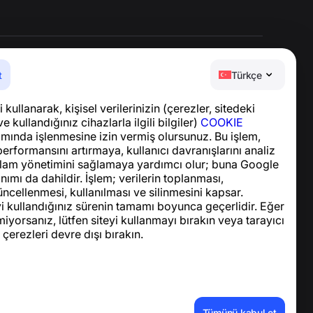
t
Türkçe
Yardım Merkezi
 kullanarak, kişisel verilerinizin (çerezler, sitedeki
Haberler ve Makaleler
ve kullandığınız cihazlarla ilgili bilgiler)
COOKIE
Proje hakkında
ında işlenmesine izin vermiş olursunuz. Bu işlem,
İletişim
performansını artırmaya, kullanıcı davranışlarını analiz
lam yönetimini sağlamaya yardımcı olur; buna Google
nımı da dahildir. İşlem; verilerin toplanması,
ncellenmesi, kullanılması ve silinmesini kapsar.
yi kullandığınız sürenin tamamı boyunca geçerlidir. Eğer
iyorsanız, lütfen siteyi kullanmayı bırakın veya tarayıcı
 çerezleri devre dışı bırakın.
Tümünü kabul et