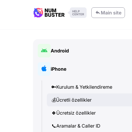
Main site
Android
🔑
Kurulum & Yetkilendireme
iPhone
💰
Ücretli özellikler
🔑
Kurulum & Yetkilendireme
🍀
Ücretsiz özellikler
💰
Ücretli özellikler
📞
Aramalar & Caller ID
🍀
Ücretsiz özellikler
💬
SMS (Metin Mesajları)
📞
Aramalar & Caller ID
🔍
Telefon numarası kontrolü