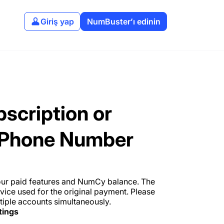
Giriş yap
NumBuster’ı edinin
scription or
 Phone Number
ur paid features and NumCy balance. The
vice used for the original payment. Please
tiple accounts simultaneously.
tings