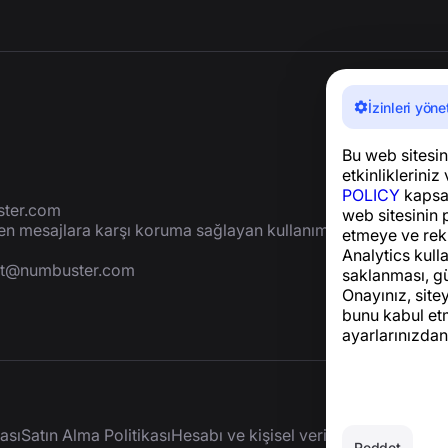
İzinleri yöne
Bu web sitesini
etkinlikleriniz 
POLICY
kapsam
ter.com
web sitesinin 
yen mesajlara karşı koruma sağlayan kullanımı
etmeye ve rek
Analytics kulla
rt@numbuster.com
saklanması, gü
Onayınız, site
bunu kabul etm
ayarlarınızdan
ası
Satın Alma Politikası
Hesabı ve kişisel verileri silin
Reddet