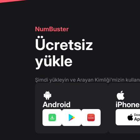
NumBuster
Ücretsiz
yükle
Şimdi yükleyin ve Arayan Kimliği’mizin kullan
Android
iPhone
Dow
Ap