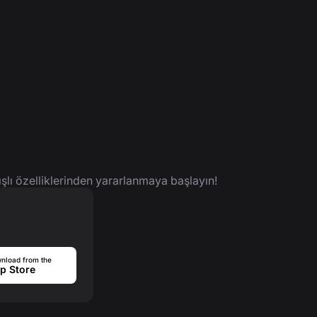
ışlı özelliklerinden yararlanmaya başlayın!
nload from the
p Store