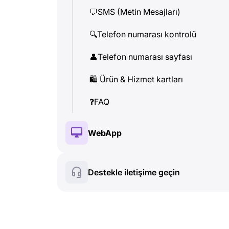
💬
SMS (Metin Mesajları)
👤
Telefon numarası sayfası
🔍
Telefon numarası kontrolü
🛍
️ Ürün & Hizmet kartları
👤
Telefon numarası sayfası
❓
FAQ
🛍
️ Ürün & Hizmet kartları
❓
FAQ
WebApp
🔑
Kurulum & Yetkilendireme
Destekle iletişime geçin
💰
Ücretli özellikler
🍀
Ücretsiz özellikler
🔍
Telefon numarası kontrolü