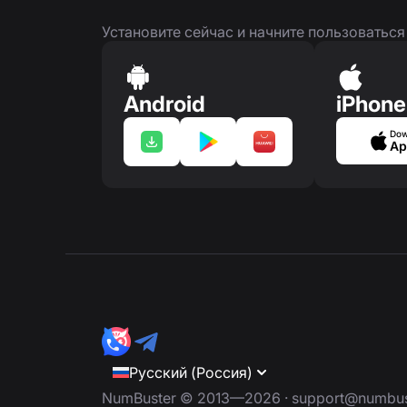
Установите сейчас и начните пользоватьс
Android
iPhone
Dow
Ap
Русский (Россия)
NumBuster © 2013—2026 ·
support@numbus