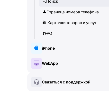
🔍
Поиск
👤
Страница номера телефона
🛍
️ Карточки товаров и услуг
❓
FAQ
iPhone
🔑
Установка и авторизация
WebApp
💰
Платные функции
🔑
Установка и авторизация
Связаться с поддержкой
🍀
Бесплатные функции
💰
Платные функции
📞
Звонки и определитель
🍀
Бесплатные функции
💬
SMS-сообщения
🔍
Поиск