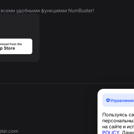
я всеми удобными функциями NumBuster!
nload from the
p Store
Управления
Пользуясь са
персональных
на сайте и и
ter.com
POLICY
. Дан