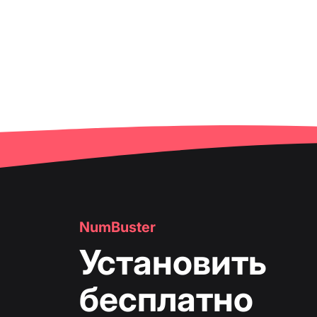
NumBuster
Установить
бесплатно