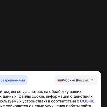
 разрешениями
Русский (Россия)
Центр поддержки
йтом, вы соглашаетесь на обработку ваших
Новости и статьи
 данных (файлы cookie, информация о действиях
О проекте
спользуемых устройствах) в соответствии с
COOKIE
Контакты
ные собираются с целью улучшения работы сайта,