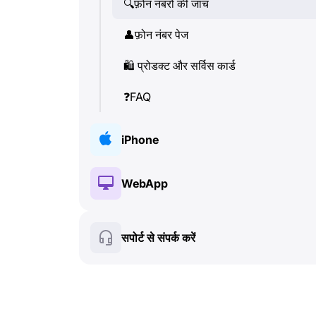
🔍
फ़ोन नंबरों की जांच
👤
फ़ोन नंबर पेज
🛍
️ प्रोडक्ट और सर्विस कार्ड
❓
FAQ
iPhone
🔑
इंस्टॉलेशन और ऑथराइजेशन
WebApp
💰
पेड फीचर्स
🔑
इंस्टॉलेशन और ऑथराइजेशन
सपोर्ट से संपर्क करें
🍀
फ्री फीचर्स
💰
पेड फीचर्स
📞
कॉल और Caller ID
🍀
फ्री फीचर्स
💬
SMS (टेक्स्ट मैसेज)
🔍
फ़ोन नंबरों की जांच