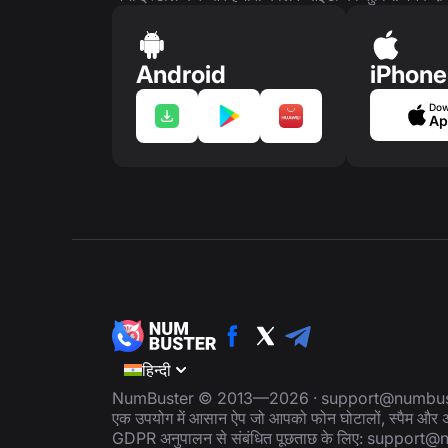
Android
iPhone
Dow
Ap
हिन्दी
NumBuster © 2013—2026 ·
support@numbus
एक उपयोग में आसान ऐप जो आपको फोन घोटालों, स्पैम और अवां
GDPR अनुपालन से संबंधित पूछताछ के लिए:
support@n