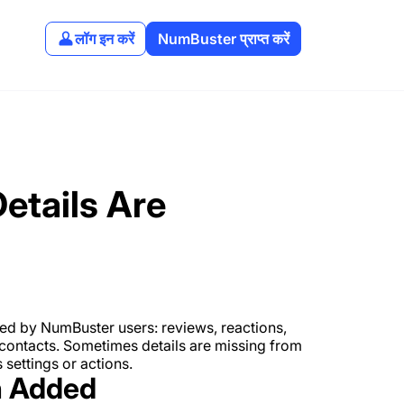
लॉग इन करें
NumBuster प्राप्त करें
tails Are
ed by NumBuster users: reviews, reactions,
l contacts. Sometimes details are missing from
settings or actions.
n Added