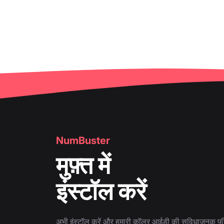
NumBuster
मुफ़्त में
इंस्टॉल करें
अभी इंस्टॉल करें और हमारी कॉलर आईडी की सुविधाजनक फ़ीच