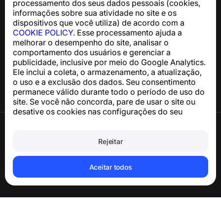
processamento dos seus dados pessoais (cookies,
support@numbuster.com
informações sobre sua atividade no site e os
dispositivos que você utiliza) de acordo com a
COOKIE POLICY
. Esse processamento ajuda a
Central de Ajuda
melhorar o desempenho do site, analisar o
Notícias e Artigos
comportamento dos usuários e gerenciar a
Sobre o projeto
publicidade, inclusive por meio do Google Analytics.
Contatos
Ele inclui a coleta, o armazenamento, a atualização,
o uso e a exclusão dos dados. Seu consentimento
permanece válido durante todo o período de uso do
site. Se você não concorda, pare de usar o site ou
desative os cookies nas configurações do seu
navegador.
Termos de Uso
Política de Privacidade
Rejeitar
Política de Cookies
Política de Compra
Excluir a conta e os dados pessoais
Aceitar todos