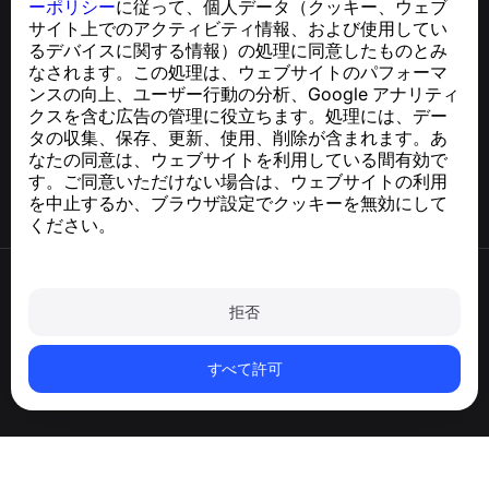
ーポリシー
に従って、個人データ（クッキー、ウェブ
support@numbuster.com
サイト上でのアクティビティ情報、および使用してい
るデバイスに関する情報）の処理に同意したものとみ
なされます。この処理は、ウェブサイトのパフォーマ
ヘルプセンター
ンスの向上、ユーザー行動の分析、Google アナリティ
ニュースと記事
クスを含む広告の管理に役立ちます。処理には、デー
プロジェクトについて
タの収集、保存、更新、使用、削除が含まれます。あ
連絡先
なたの同意は、ウェブサイトを利用している間有効で
す。ご同意いただけない場合は、ウェブサイトの利用
を中止するか、ブラウザ設定でクッキーを無効にして
ください。
利用規約
プライバシーポリシー
拒否
クッキーポリシー
購入ポリシー
アカウントと個人データを削除
すべて許可