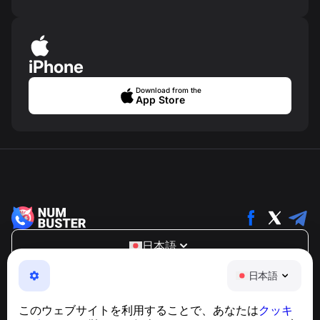
iPhone
Download from the
App Store
日本語
NumBuster © 2013—2026 ·
support@numbuster.com
日本語
電話詐欺、スパム、不審なメッセージからあなたを守る、
使いやすいアプリ
このウェブサイトを利用することで、あなたは
クッキ
GDPR準拠に関するお問い合わせ：