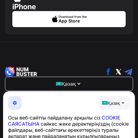
iPhone
Download from the
App Store
Қазақ
NumBuster © 2013—2026 ·
support@numbuster.com
Телефон алаяқтарынан, спамнан және қажетсіз
Қазақ
хабарламалардан қорғайтын ыңғайлы қолданба
GDPR талаптарына сәйкестік бойынша сұрақтар
Осы веб-сайтты пайдалану арқылы сіз
COOKIE
үшін:
support@numbuster.com
САЯСАТЫНА
сәйкес жеке деректеріңіздің (cookie
файлдары, веб-сайттағы әрекеттеріңіз туралы
ақпарат және пайдаланатын құрылғыларыңыз