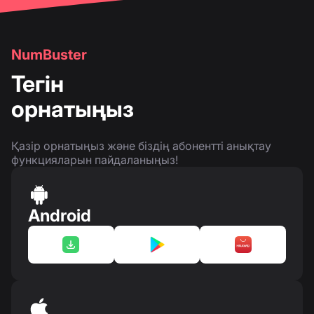
NumBuster
Тегін
орнатыңыз
Қазір орнатыңыз және біздің абонентті анықтау
функцияларын пайдаланыңыз!
Android